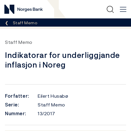
Norges Bank
Her er du nå:
Staff Memo
Staff Memo
Indikatorar for underliggjande
inflasjon i Noreg
Forfatter:
Eilert Husabø
Serie:
Staff Memo
Nummer:
13/2017