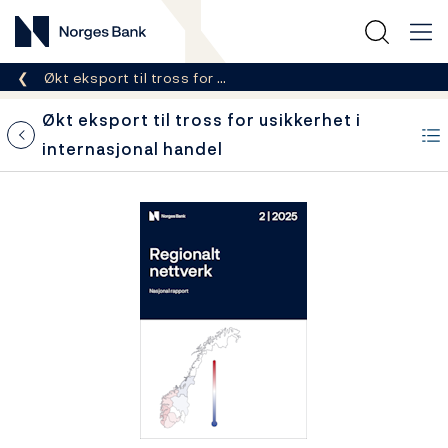
Norges Bank
Her er du nå:
Økt eksport til tross for …
Økt eksport til tross for usikkerhet i
internasjonal handel