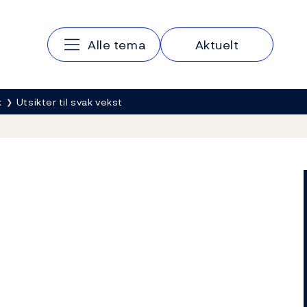
Hovedmeny
Alle tema
Aktuelt
k
Utsikter til svak vekst