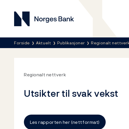
Norges Bank
Her er du nå:
Forside
Aktuelt
Publikasjoner
Regionalt nettver
Regionalt nettverk
Utsikter til svak vekst
Les rapporten her (nettformat)