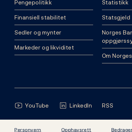
Pengepolitikk
Statistikk
Finansiell stabilitet
Statsgjeld
Sedler og mynter
Norges Ba
oppgjørss
Markeder og likviditet
Om Norges
Følg oss:
YouTube
LinkedIn
RSS
Personvern
Opphavsrett
Bedrager