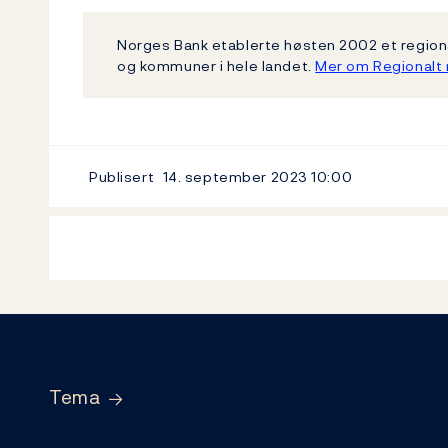
Norges Bank etablerte høsten 2002 et regiona
og kommuner i hele landet.
Mer om Regionalt 
Publisert
14. september 2023
10:00
Footer
Tema