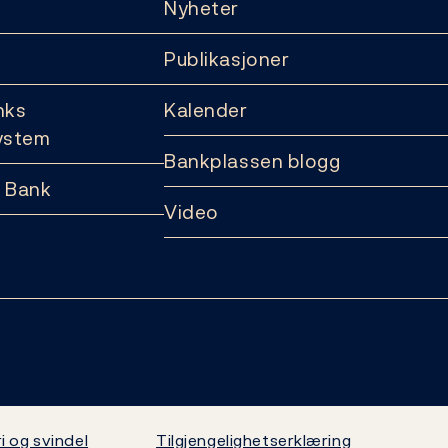
Nyheter
Publikasjoner
nks
Kalender
ystem
Bankplassen blogg
 Bank
Video
i og svindel
Tilgjengelighetserklæring