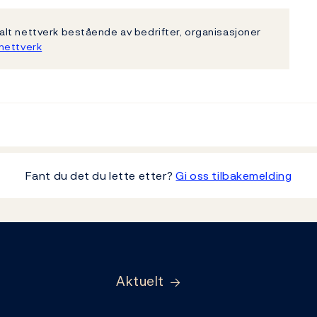
lt nettverk bestående av bedrifter, organisasjoner
nettverk
Fant du det du lette etter?
Gi oss tilbakemelding
Aktuelt