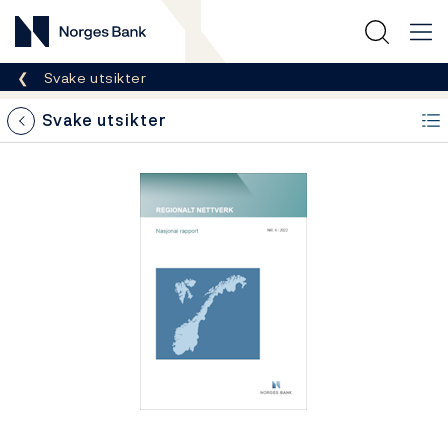
Norges Bank
Her er du nå:
Svake utsikter
Svake utsikter