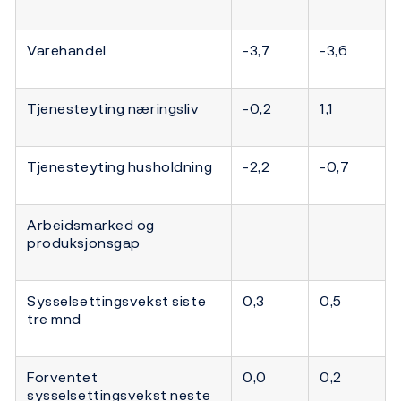
Varehandel
-3,7
-3,6
Tjenesteyting næringsliv
-0,2
1,1
Tjenesteyting husholdning
-2,2
-0,7
Arbeidsmarked og
produksjonsgap
Sysselsettingsvekst siste
0,3
0,5
tre mnd
Forventet
0,0
0,2
sysselsettingsvekst neste