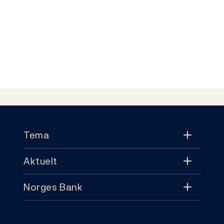
Footer
Tema
Aktuelt
Tema
Norges Bank
Aktuelt
Pengepolitikk
Kontakt
Nyheter