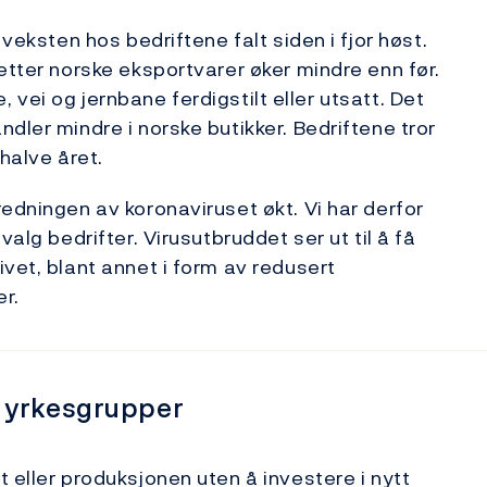
 veksten hos bedriftene falt siden i fjor høst.
etter norske eksportvarer øker mindre enn før.
je, vei og jernbane ferdigstilt eller utsatt. Det
dler mindre i norske butikker. Bedriftene tror
halve året.
edningen av koronaviruset økt. Vi har derfor
valg bedrifter. Virusutbruddet ser ut til å få
vet, blant annet i form av redusert
r.
 yrkesgrupper
 eller produksjonen uten å investere i nytt