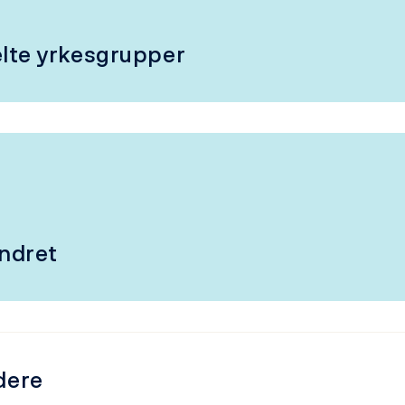
lte yrkesgrupper
ndret
idere