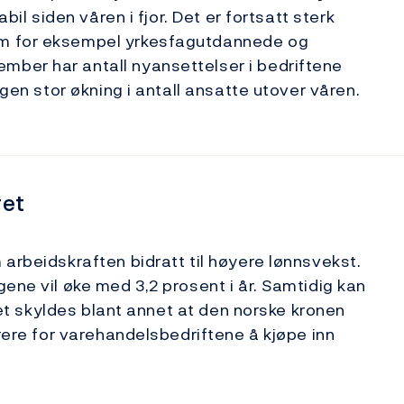
bil siden våren i fjor. Det er fortsatt sterk
om for eksempel yrkesfagutdannede og
ber har antall nyansettelser i bedriftene
ngen stor økning i antall ansatte utover våren.
ret
arbeidskraften bidratt til høyere lønnsvekst.
ene vil øke med 3,2 prosent i år. Samtidig kan
 Det skyldes blant annet at den norske kronen
yrere for varehandelsbedriftene å kjøpe inn