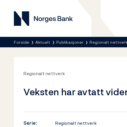
Norges Bank
Her er du nå:
Forside
Aktuelt
Publikasjoner
Regionalt nettver
Regionalt nettverk
Veksten har avtatt vide
Serie:
Regionalt nettverk