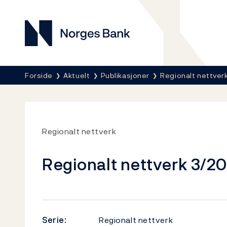
Norges Bank
Her er du nå:
Forside
Aktuelt
Publikasjoner
Regionalt nettver
Regionalt nettverk
Regionalt nettverk 3/2
Serie:
Regionalt nettverk