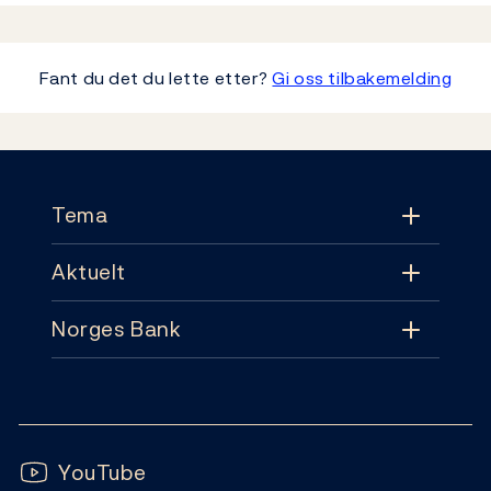
Fant du det du lette etter?
Gi oss tilbakemelding
Footer
Tema
Aktuelt
Tema
Norges Bank
Aktuelt
Pengepolitikk
Kontakt
Nyheter
Finansiell stabilitet
Følg oss:
Abonnement
Publikasjoner
YouTube
Sedler og mynter