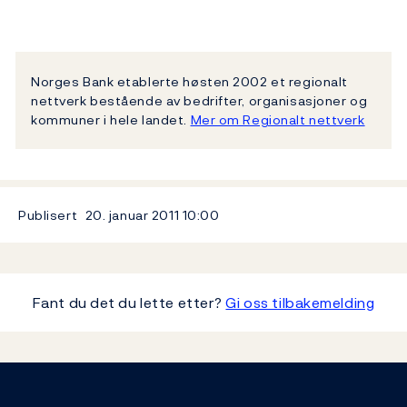
Norges Bank etablerte høsten 2002 et regionalt
nettverk bestående av bedrifter, organisasjoner og
kommuner i hele landet.
Mer om Regionalt nettverk
Publisert
20. januar 2011
10:00
Fant du det du lette etter?
Gi oss tilbakemelding
Footer