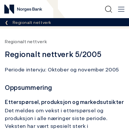
Norges Bank
Her er du nå:
Regionalt nettverk
Regionalt nettverk
Regionalt nettverk 5/2005
Periode intervju: Oktober og november 2005
Oppsummering
Etterspørsel, produksjon og markedsutsikter
Det meldes om vekst i etterspørsel og
produksjon i alle næringer siste periode.
Veksten har vært spesielt sterk i