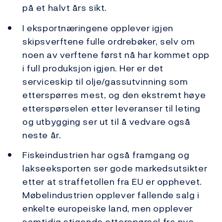
på et halvt års sikt.
I eksportnæringene opplever igjen
skipsverftene fulle ordrebøker, selv om
noen av verftene først nå har kommet opp
i full produksjon igjen. Her er det
serviceskip til olje/gassutvinning som
etterspørres mest, og den ekstremt høye
etterspørselen etter leveranser til leting
og utbygging ser ut til å vedvare også
neste år.
Fiskeindustrien har også framgang og
lakseeksporten ser gode markedsutsikter
etter at straffetollen fra EU er opphevet.
Møbelindustrien opplever fallende salg i
enkelte europeiske land, men opplever
samtidig stigende etterspørsel fra nye