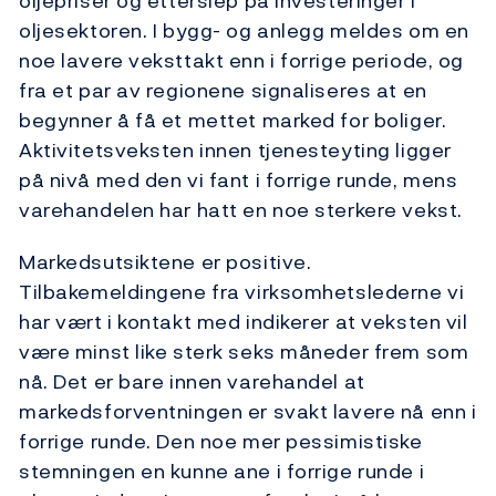
oljepriser og etterslep på investeringer i
oljesektoren. I bygg- og anlegg meldes om en
noe lavere veksttakt enn i forrige periode, og
fra et par av regionene signaliseres at en
begynner å få et mettet marked for boliger.
Aktivitetsveksten innen tjenesteyting ligger
på nivå med den vi fant i forrige runde, mens
varehandelen har hatt en noe sterkere vekst.
Markedsutsiktene er positive.
Tilbakemeldingene fra virksomhetslederne vi
har vært i kontakt med indikerer at veksten vil
være minst like sterk seks måneder frem som
nå. Det er bare innen varehandel at
markedsforventningen er svakt lavere nå enn i
forrige runde. Den noe mer pessimistiske
stemningen en kunne ane i forrige runde i