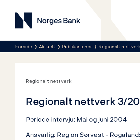
Norges Bank
Her er du nå:
Forside
Aktuelt
Publikasjoner
Regionalt nettver
Regionalt nettverk
Regionalt nettverk 3/2
Periode intervju: Mai og juni 2004
Ansvarlig: Region Sørvest - Rogaland