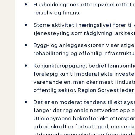
Husholdningenes etterspørsel rettet m
reiseliv og finans.
Større aktivitet i næringslivet fører t
tjenesteyting som rådgivning, arkitekt
Bygg- og anleggssektoren viser stige
rehabilitering og offentlig infrastrukt
Konjunkturoppgang, bedret lønnsomhe
foreløpig kun til moderat økte invester
varehandelen, men øker mest i industr
offentlig sektor. Region Sørvest leder
Det er en moderat tendens til økt syss
fanger det regionale nettverket opp en
Utleiebyråene bekrefter økt etterspør
arbeidskraft er fortsatt god, men en
utdannede spesialister og fagarbeide