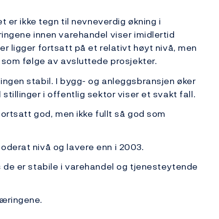
et er ikke tegn til nevneverdig økning i
ringene innen varehandel viser imidlertid
r ligger fortsatt på et relativt høyt nivå, men
r som følge av avsluttede prosjekter.
ingen stabil. I bygg- og anleggsbransjen øker
illinger i offentlig sektor viser et svakt fall.
 fortsatt god, men ikke fullt så god som
oderat nivå og lavere enn i 2003.
s de er stabile i varehandel og tjenesteytende
næringene.