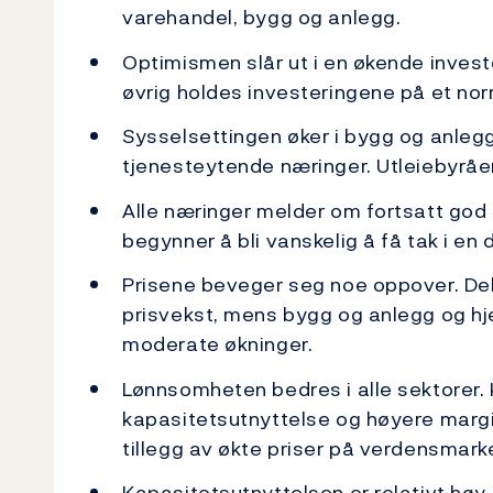
varehandel, bygg og anlegg.
Optimismen slår ut i en økende investe
øvrig holdes investeringene på et norm
Sysselsettingen øker i bygg og anlegg, 
tjenesteytende næringer. Utleiebyråen
Alle næringer melder om fortsatt god t
begynner å bli vanskelig å få tak i en d
Prisene beveger seg noe oppover. Del
prisvekst, mens bygg og anlegg og 
moderate økninger.
Lønnsomheten bedres i alle sektorer.
kapasitetsutnyttelse og høyere margin
tillegg av økte priser på verdensmark
Kapasitetsutnyttelsen er relativt høy i