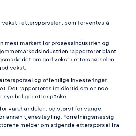
 vekst i etterspørselen, som forventes å
en mest markert for prosessindustrien og
 hjemmemarkedsindustrien rapporterer blant
ggsmarkedet om god vekst i etterspørselen.
god vekst.
etterspørsel og offentlige investeringer i
ået. Det rapporteres imidlertid om en noe
r nye boliger etter påske.
for varehandelen, og størst for varige
or annen tjenesteyting. Forretningsmessig
ektorene melder om stigende etterspørsel fra