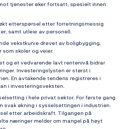
ot tjenester øker fortsatt, spesielt innen
il økt etterspørsel etter forretningsmessig
er, samt utleie av personell.
nde vekstkurve drevet av boligbygging,
ur som skoler og veier.
t og et vedvarende lavt rentenivå bidrar
inger. Investeringslysten er størst i
ien. En avtakende tendens registreres i
 an i investeringsveksten.
elsetting i hele privat sektor. For første gang
 svak økning i sysselsettingen i industrien.
sel etter arbeidskraft. Tilgangen på
kelte næringer melder om mangel på høyt
re.