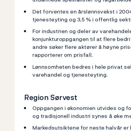
Det forventes en årslønnsvekst i 2004
tjenesteyting og 3,5 % i offentlig sekt
For industrien og deler av varehandele
konjunkturoppgangen til at flere bedri
andre søker flere aktører å høyne pri
rapporterer om prisfall.
Lønnsomheten bedres i hele privat sek
varehandel og tjenesteyting.
Region Sørvest
Oppgangen i økonomien utvides og for
og tradisjonell industri synes å øke m
Markedsutsiktene for neste halvår er 