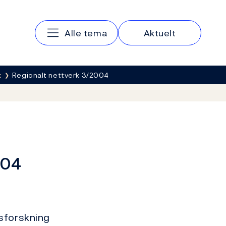
Hovedmeny
Alle tema
Aktuelt
k
Regionalt nettverk 3/2004
004
sforskning