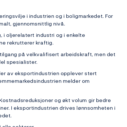
ringsvilje i industrien og i boligmarkedet. For
alt, gjennomsnittlig nivå.
i oljerelatert industri og i enkelte
e rekrutterer kraftig.
ilgang på velkvalifisert arbeidskraft, men det
el spesialister.
er av eksportindustrien opplever stert
hjemmemarkedsindustrien melder om
 Kostnadsreduksjoner og økt volum gir bedre
er. I eksportindustrien drives lønnsomheten i
edet.
 alle sektorer.