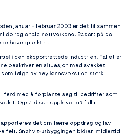
oden januar - februar 2003 er det til sammen
 i de regionale nettverkene. Basert på de
nde hovedpunkter:
el i den eksportrettede industrien. Fallet er
tene beskriver en situasjon med svekket
t som følge av høy lønnsvekst og sterk
 i ferd med å forplante seg til bedrifter som
edet. Også disse opplever nå fall i
 rapporteres det om færre oppdrag og lav
nye felt. Snøhvit-utbyggingen bidrar imidlertid