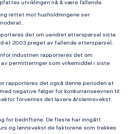
oppfattes utviklingen nå å være fallende.
ting rettet mot husholdningene ser
 moderat.
porteres det om uendret etterspørsel siste
id et 2003 preget av fallende etterspørsel.
enfor industrien rapporteres det om
v permitteringer som virkemiddel i siste
tor rapporteres det også denne perioden at
med negative følger for konkurranseevnen til
 sektor forventes det lavere årslønnsvekst
ng for bedriftene. De fleste har inngått
ekurs og lønnsvekst de faktorene som trekkes