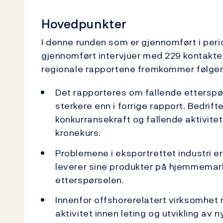
Hovedpunkter
I denne runden som er gjennomført i peri
gjennomført intervjuer med 229 kontakter
regionale rapportene fremkommer følge
Det rapporteres om fallende etterspørs
sterkere enn i forrige rapport. Bedrif
konkurransekraft og fallende aktivite
kronekurs.
Problemene i eksportrettet industri er
leverer sine produkter på hjemmemark
etterspørselen.
Innenfor offshorerelatert virksomhet
aktivitet innen leting og utvikling av 