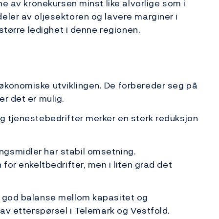
ne av kronekursen minst like alvorlige som i
eler av oljesektoren og lavere marginer i
 større ledighet i denne regionen.
økonomiske utviklingen. De forbereder seg på
r det er mulig.
g tjenestebedrifter merker en sterk reduksjon
gsmidler har stabil omsetning.
for enkeltbedrifter, men i liten grad det
r god balanse mellom kapasitet og
lav etterspørsel i Telemark og Vestfold.