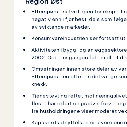
Region Øst
Etterspørselsutviklingen for eksport
negativ enn i fjor høst, dels som føl
av sviktende markeder.
Konsumvareindustrien ser fortsatt ut t
Aktiviteten i bygg- og anleggssektoren
2002. Ordreinngangen falt imidlertid kr
Omsetningen innen store deler av var
Etterspørselen etter en del varige kon
knekk.
Tjenesteyting rettet mot næringslivet
fleste har erfart en gradvis forverrin
fra husholdningene viser moderat vek
Kapasitetsutnyttelsen er lavere enn n