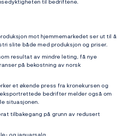
sedyktigheten til bedriftene.
iproduksjon mot hjemmemarkedet ser ut til å
tri slite både med produksjon og priser.
som resultat av mindre leting, få nye
eranser på bekostning av norsk
rker et økende press fra kronekursen og
e eksportrettede bedrifter melder også om
le situasjonen.
rat tilbakegang på grunn av redusert
e- og januarsalg.