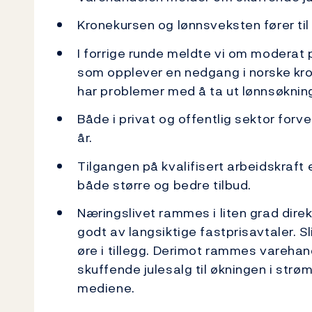
Kronekursen og lønnsveksten fører til
I forrige runde meldte vi om moderat p
som opplever en nedgang i norske kro
har problemer med å ta ut lønnsøkninge
Både i privat og offentlig sektor for
år.
Tilgangen på kvalifisert arbeidskraft 
både større og bedre tilbud.
Næringslivet rammes i liten grad dir
godt av langsiktige fastprisavtaler. Sl
øre i tillegg. Derimot rammes varehan
skuffende julesalg til økningen i strøm
mediene.