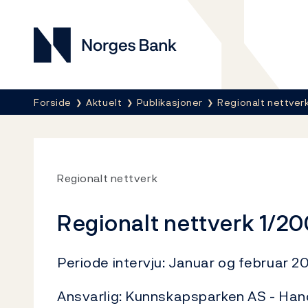
Norges Bank
Her er du nå:
Forside
Aktuelt
Publikasjoner
Regionalt nettver
Regionalt nettverk
Regionalt nettverk 1/2
Periode intervju: Januar og februar 2
Ansvarlig: Kunnskapsparken AS - Han