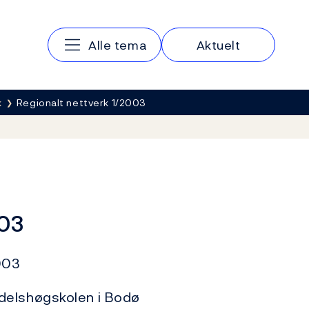
Hovedmeny
Alle tema
Aktuelt
k
Regionalt nettverk 1/2003
003
003
delshøgskolen i Bodø