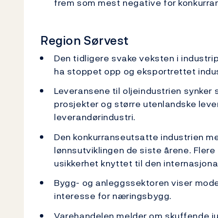
frem som mest negative for konkurran
Region Sørvest
Den tidligere svake veksten i industr
ha stoppet opp og eksportrettet indus
Leveransene til oljeindustrien synker 
prosjekter og større utenlandske lev
leverandørindustri.
Den konkurranseutsatte industrien me
lønnsutviklingen de siste årene. Fler
usikkerhet knyttet til den internasjona
Bygg- og anleggssektoren viser mode
interesse for næringsbygg.
Varehandelen melder om skuffende jul