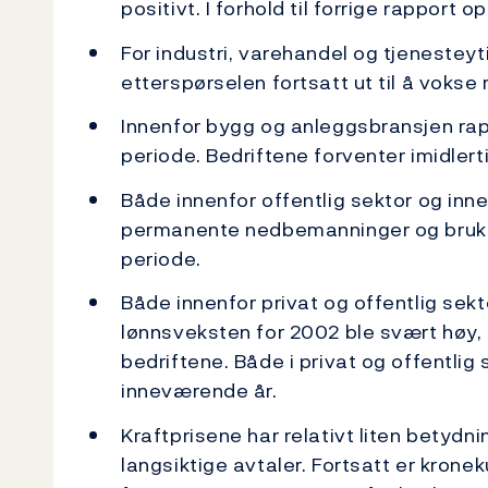
positivt. I forhold til forrige rapport 
For industri, varehandel og tjenestey
etterspørselen fortsatt ut til å vokse
Innenfor bygg og anleggsbransjen rap
periode. Bedriftene forventer imidlert
Både innenfor offentlig sektor og inn
permanente nedbemanninger og bruk a
periode.
Både innenfor privat og offentlig sek
lønnsveksten for 2002 ble svært høy, 
bedriftene. Både i privat og offentlig
inneværende år.
Kraftprisene har relativt liten betydni
langsiktige avtaler. Fortsatt er kron