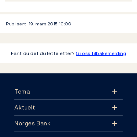
Publisert
19. mars 2015
10:00
Fant du det du lette etter?
Gi oss tilbakemelding
Footer
Tema
Aktuelt
Tema
Norges Bank
Aktuelt
Pengepolitikk