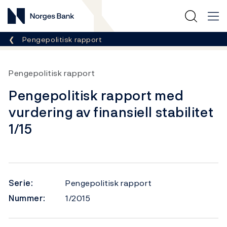
Norges Bank
Her er du nå:
Pengepolitisk rapport
Pengepolitisk rapport
Pengepolitisk rapport med
vurdering av finansiell stabilitet
1/15
Serie:
Pengepolitisk rapport
Nummer:
1/2015