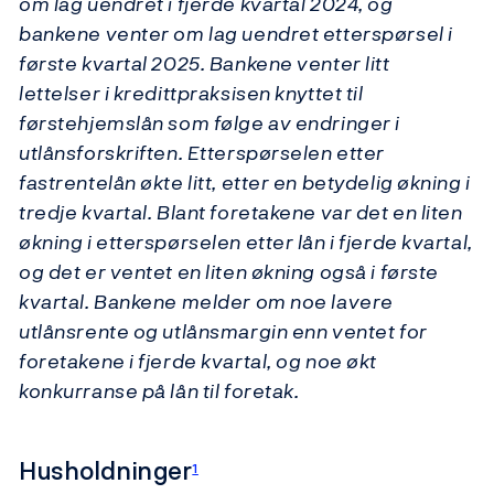
om lag uendret i fjerde kvartal 2024, og
bankene venter om lag uendret etterspørsel i
første kvartal 2025. Bankene venter litt
lettelser i kredittpraksisen knyttet til
førstehjemslån som følge av endringer i
utlånsforskriften. Etterspørselen etter
fastrentelån økte litt, etter en betydelig økning i
tredje kvartal. Blant foretakene var det en liten
økning i etterspørselen etter lån i fjerde kvartal,
og det er ventet en liten økning også i første
kvartal. Bankene melder om noe lavere
utlånsrente og utlånsmargin enn ventet for
foretakene i fjerde kvartal, og noe økt
konkurranse på lån til foretak.
Husholdninger
1