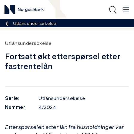
Norges Bank
Her er du nå:
Utlånsundersøkelse
Utlånsundersøkelse
Fortsatt økt etterspørsel etter
fastrentelån
Serie:
Utlånsundersøkelse
Nummer:
4/2024
Etterspørselen etter lån fra husholdninger var