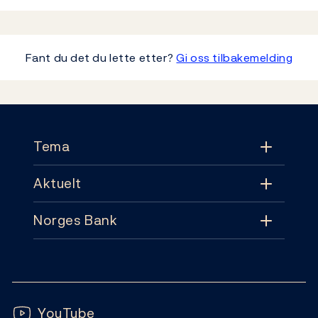
Fant du det du lette etter?
Gi oss tilbakemelding
Footer
Tema
Aktuelt
Tema
Norges Bank
Aktuelt
Pengepolitikk
Kontakt
Nyheter
Finansiell stabilitet
Følg oss:
Abonnement
Publikasjoner
YouTube