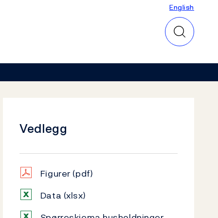
English
English
Vedlegg
Figurer
(pdf)
Data
(xlsx)
Spørreskjema husholdninger