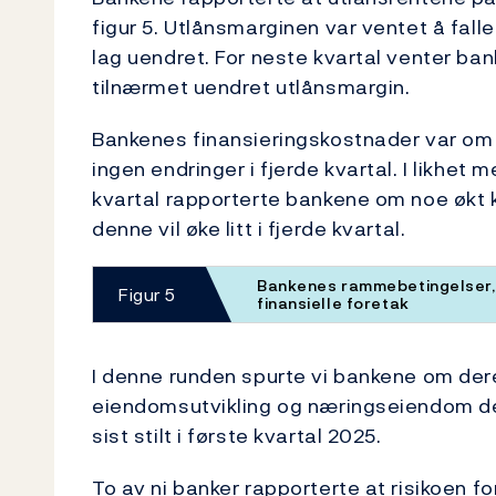
figur 5. Utlånsmarginen var ventet å fal
lag uendret. For neste kvartal venter bank
tilnærmet uendret utlånsmargin.
Bankenes finansieringskostnader var om l
ingen endringer i fjerde kvartal. I likhet
kvartal rapporterte bankene om noe økt k
denne vil øke litt i fjerde kvartal.
Bankenes rammebetingelser, u
Figur 5
finansielle foretak
I denne runden spurte vi bankene om der
eiendomsutvikling og næringseiendom de
sist stilt i første kvartal 2025.
To av ni banker rapporterte at risikoen fo