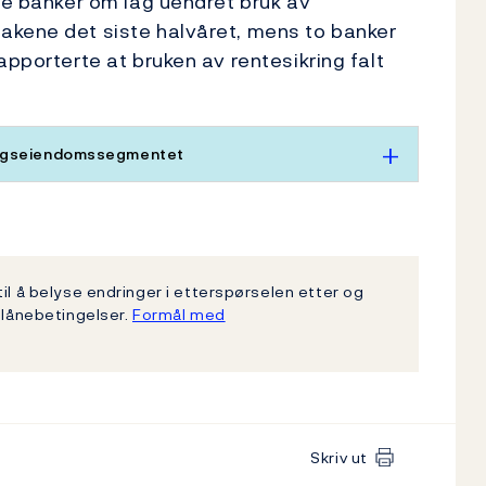
tre banker om lag uendret bruk av
akene det siste halvåret, mens to banker
apporterte at bruken av rentesikring falt
ingseiendomssegmentet
il å belyse endringer i etterspørselen etter og
 lånebetingelser.
Formål med
Skriv ut