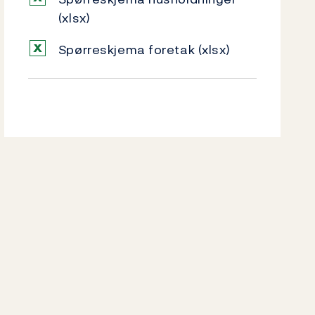
(xlsx)
Spørreskjema foretak
(xlsx)