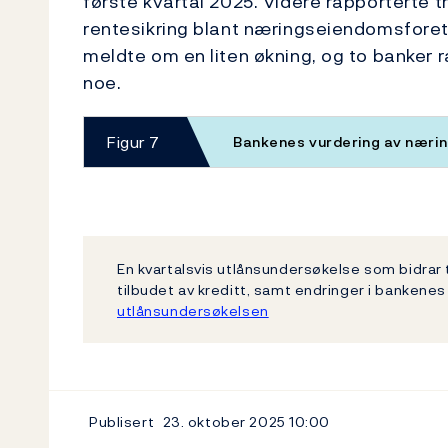
første kvartal 2025. Videre rapporterte 
rentesikring blant næringseiendomsforet
meldte om en liten økning, og to banker r
noe.
Figur 7
Bankenes vurdering av nær
En kvartalsvis utlånsundersøkelse som bidrar t
tilbudet av kreditt, samt endringer i bankenes
utlånsundersøkelsen
Publisert
23. oktober 2025
10:00