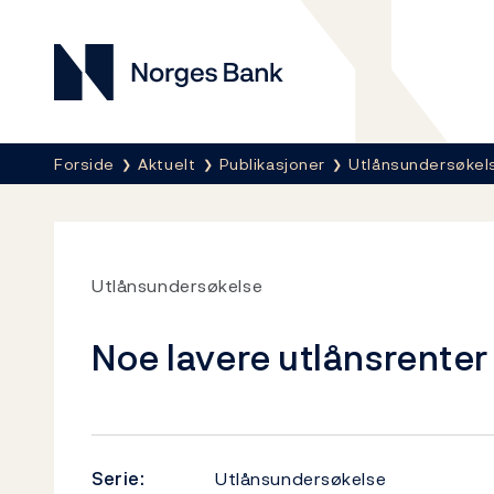
Norges Bank
Her er du nå:
Forside
Aktuelt
Publikasjoner
Utlånsundersøkel
Utlånsundersøkelse
Noe lavere utlånsrenter
Serie:
Utlånsundersøkelse