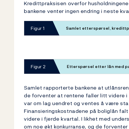
Kredittpraksisen overfor husholdningene v
bankene venter ingen endring i neste kvart
Figur 1
Samlet etterspørsel, kredittp
Figur 2
Etterspørsel etter lån med pa
Samlet rapporterte bankene at utlånsrente
de forventer at rentene faller litt videre 
var om lag uendret og ventes å være stab
Finansieringskostnadene på boliglån falt
videre i fjerde kvartal. I likhet med und
om noe økt konkurranse, og de forventer a