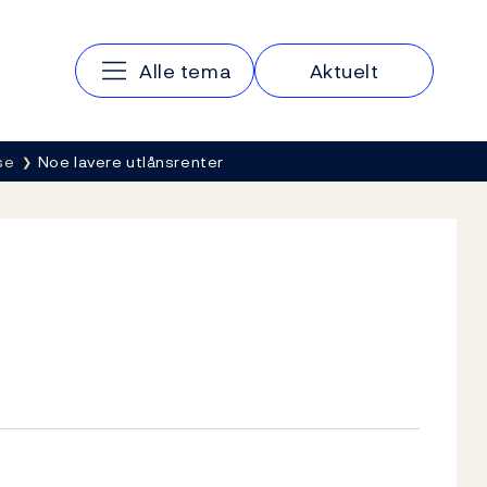
Hovedmeny
Alle tema
Aktuelt
se
Noe lavere utlånsrenter