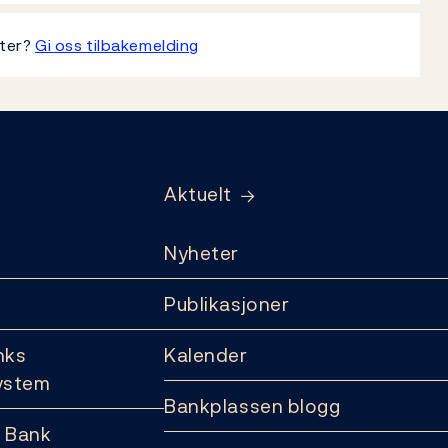
tter?
Gi oss tilbakemelding
Aktuelt
Nyheter
Publikasjoner
nks
Kalender
ystem
Bankplassen blogg
 Bank