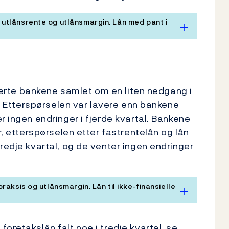
utlånsrente og utlånsmargin. Lån med pant i
orterte bankene samlet om en liten nedgang i
 4. Etterspørselen var lavere enn bankene
r ingen endringer i fjerde kvartal. Bankene
r, etterspørselen etter fastrentelån og lån
redje kvartal, og de venter ingen endringer
raksis og utlånsmargin. Lån til ikke-finansielle
oretakslån falt noe i tredje kvartal, se