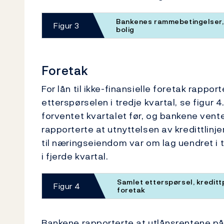
Bankenes rammebetingelser, 
Figur 3
bolig
Foretak
For lån til ikke-finansielle foretak rapp
etterspørselen i tredje kvartal, se figur
forventet kvartalet før, og bankene vente
rapporterte at utnyttelsen av kredittlinje
til næringseiendom var om lag uendret i t
i fjerde kvartal.
Samlet etterspørsel, kredittp
Figur 4
foretak
Bankene rapporterte at utlånsrentene på f