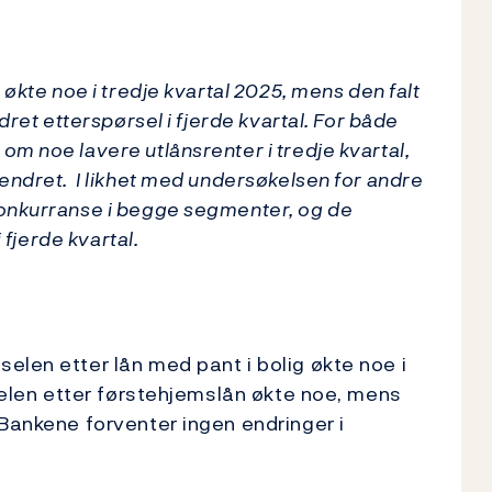
 økte noe i tredje kvartal 2025, mens den falt
dret etterspørsel i fjerde kvartal. For både
m noe lavere utlånsrenter i tredje kvartal,
endret. I likhet med undersøkelsen for andre
konkurranse i begge segmenter, og de
 fjerde kvartal.
elen etter lån med pant i bolig økte noe i
rselen etter førstehjemslån økte noe, mens
 Bankene forventer ingen endringer i