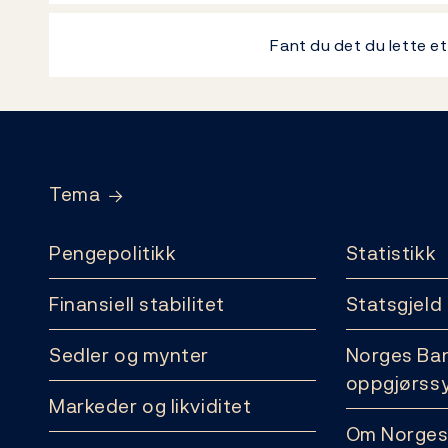
Fant du det du lette e
Footer
Tema
Pengepolitikk
Statistikk
Finansiell stabilitet
Statsgjeld
Sedler og mynter
Norges Ba
oppgjørss
Markeder og likviditet
Om Norges