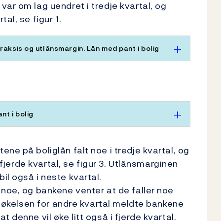
ar om lag uendret i tredje kvartal, og
al, se figur 1.
raksis og utlånsmargin. Lån med pant i bolig
nt i bolig
ne på boliglån falt noe i tredje kvartal, og
i fjerde kvartal, se figur 3. Utlånsmarginen
il også i neste kvartal.
 noe, og bankene venter at de faller noe
ersøkelsen for andre kvartal meldte bankene
t denne vil øke litt også i fjerde kvartal.