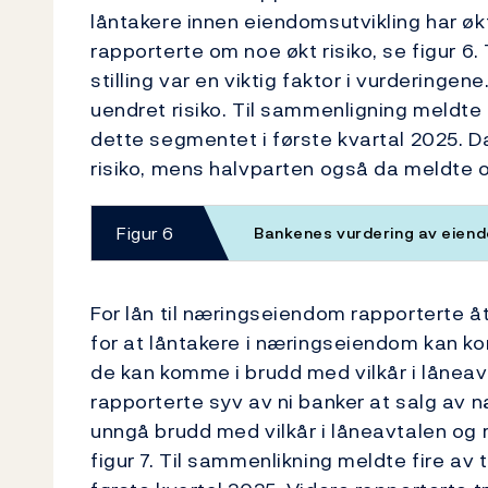
låntakere innen eiendomsutvikling har øk
rapporterte om noe økt risiko, se figur 6
stilling var en viktig faktor i vurdering
uendret risiko. Til sammenligning meldte
dette segmentet i første kvartal 2025. D
risiko, mens halvparten også da meldte o
Figur 6
Bankenes vurdering av eien
For lån til næringseiendom rapporterte åt
for at låntakere i næringseiendom kan kom
de kan komme i brudd med vilkår i låneav
rapporterte syv av ni banker at salg av 
unngå brudd med vilkår i låneavtalen og m
figur 7. Til sammenlikning meldte fire av t