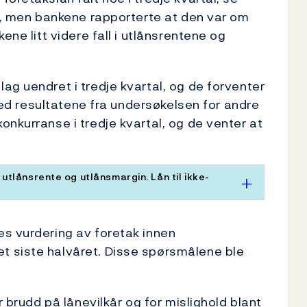
le, men bankene rapporterte at den var om
ene litt videre fall i utlånsrentene og
ag uendret i tredje kvartal, og de forventer
 med resultatene fra undersøkelsen for andre
onkurranse i tredje kvartal, og de venter at
tlånsrente og utlånsmargin. Lån til ikke-
es vurdering av foretak innen
t siste halvåret. Disse spørsmålene ble
r brudd på lånevilkår og for mislighold blant