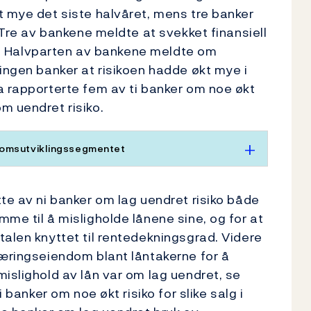
t mye det siste halvåret, mens tre banker
. Tre av bankene meldte at svekket finansiell
ene. Halvparten av bankene meldte om
 ingen banker at risikoen hadde økt mye i
a rapporterte fem av ti banker om noe økt
m uendret risiko.
domsutviklingssegmentet
te av ni banker om lag uendret risiko både
me til å misligholde lånene sine, og for at
talen knyttet til rentedekningsgrad. Videre
næringseiendom blant låntakerne for å
islighold av lån var om lag uendret, se
i banker om noe økt risiko for slike salg i