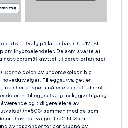
entativt utvalg på landsbasis (n=1268).
p om kryptoeiendeler. De som svarte at
lgingsspørsmål knyttet til deres erfaringer.
):
Denne delen av undersøkelsen ble
 hovedutvalget. Tilleggsutvalget er
, men her er spørsmålene kun rettet mot
ndeler. Et tilleggsutvalg muliggjør tilgang
 nåværende og tidligere eiere av
ggsutvalget (n=503) sammen med de som
ndeler i hovedutvalget (n=215). Samlet
eling av respondenter per gruppe av