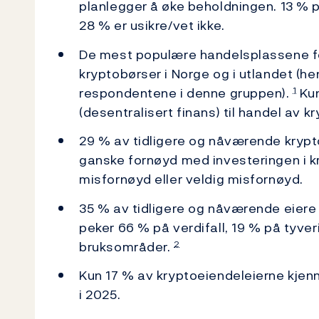
planlegger å øke beholdningen. 13 % 
28 % er usikre/vet ikke.
De mest populære handelsplassene for
kryptobørser i Norge og i utlandet (h
respondentene i denne gruppen).
Kun
1
(desentralisert finans) til handel av k
29 % av tidligere og nåværende krypto
ganske fornøyd med investeringen i k
misfornøyd eller veldig misfornøyd.
35 % av tidligere og nåværende eiere 
peker 66 % på verdifall, 19 % på tyv
bruksområder.
2
Kun 17 % av kryptoeiendeleierne kjenn
i 2025.