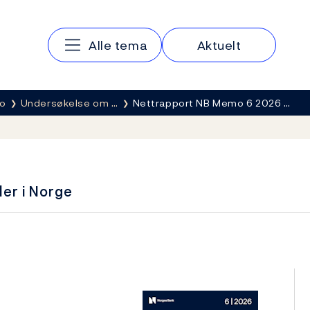
Hovedmeny
Alle tema
Aktuelt
mo
Undersøkelse om …
Nettrapport NB Memo 6 2026 …
er i Norge