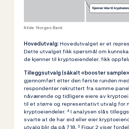
Kilde: Norges Bank
Hovedutvalg:
Hovedutvalget er et repres
Dette utvalget fikk spørsmål om kunnska
de kjenner til kryptoeiendeler, fikk oppfø
Tilleggsutvalg (såkalt «booster sample
»
gjennomført etter den første runden med
respondenter rekruttert fra samme panel
nåværende og tidligere eiere av kryptoeie
til et større og representativt utvalg for
kryptoeiendeler.
I analysen slås tille
4
svarte at de har eid eller eier kryptoeie
utvalg blir da på 718.
Figur 2 viser ford
5