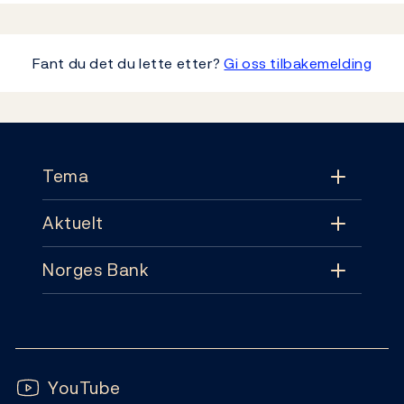
Fant du det du lette etter?
Gi oss tilbakemelding
Footer
Tema
Aktuelt
Tema
Norges Bank
Aktuelt
Pengepolitikk
Kontakt
Nyheter
Finansiell stabilitet
Følg oss:
Abonnement
Publikasjoner
YouTube
Sedler og mynter