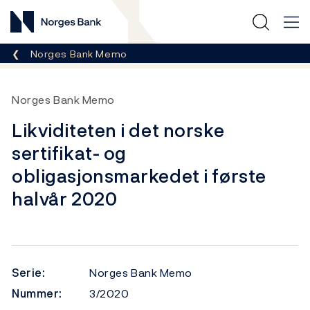
Norges Bank
Her er du nå:
Norges Bank Memo
Norges Bank Memo
Likviditeten i det norske
sertifikat- og
obligasjonsmarkedet i første
halvår 2020
Serie:
Norges Bank Memo
Nummer:
3/2020