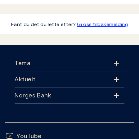
Fant du det du lette etter?
Gi oss tilbakemelding
Footer
Tema
Aktuelt
Tema
Norges Bank
Aktuelt
Pengepolitikk
Kontakt
Nyheter
Finansiell stabilitet
Følg oss:
Abonnement
Publikasjoner
YouTube
Sedler og mynter