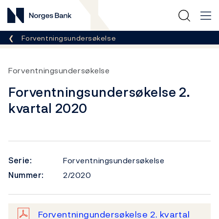
Norges Bank
Her er du nå:
Forventningsundersøkelse
Forventningsundersøkelse
Forventningsundersøkelse 2.
kvartal 2020
Serie:
Forventningsundersøkelse
Nummer:
2/2020
Forventningundersøkelse 2. kvartal