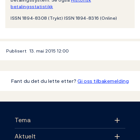
betalingsstatistikk
ISSN 1894-8308 (Trykt) ISSN 1894-8316 (Online)
Publisert
13. mai 2015
12:00
Fant du det du lette etter?
Gi oss tilbakemelding
Footer
Tema
Aktuelt
Tema