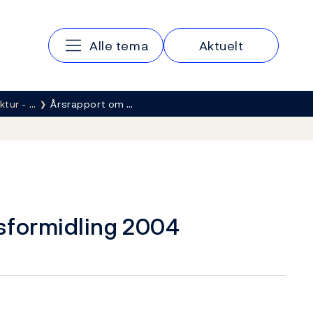
Hovedmeny
Alle tema
Aktuelt
ktur - …
Årsrapport om …
sformidling 2004