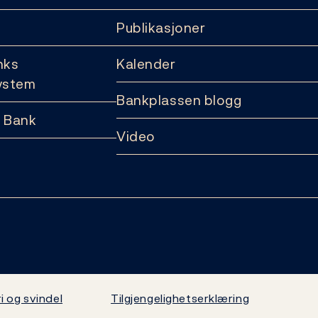
Publikasjoner
nks
Kalender
ystem
Bankplassen blogg
 Bank
Video
i og svindel
Tilgjengelighetserklæring