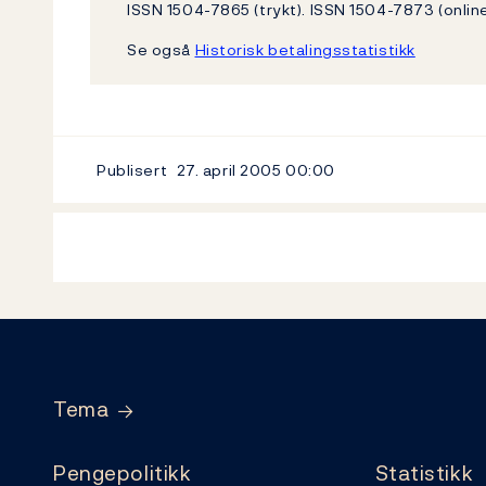
ISSN 1504-7865 (trykt). ISSN 1504-7873 (online
Se også
Historisk betalingsstatistikk
Publisert
27. april 2005
00:00
Footer
Tema
Pengepolitikk
Statistikk