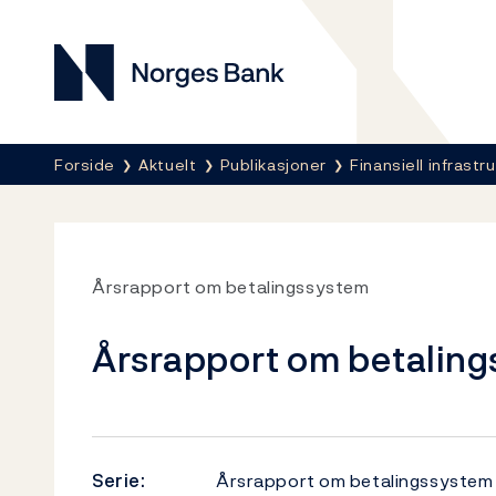
Norges Bank
Her er du nå:
Forside
Aktuelt
Publikasjoner
Finansiell infrastru
Årsrapport om betalingssystem
Årsrapport om betaling
Serie:
Årsrapport om betalingssystem