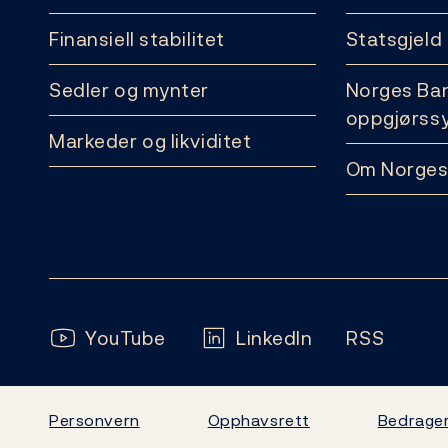
Finansiell stabilitet
Statsgjeld
Sedler og mynter
Norges Ba
oppgjørss
Markeder og likviditet
Om Norges
Følg oss:
YouTube
LinkedIn
RSS
Personvern
Opphavsrett
Bedrager