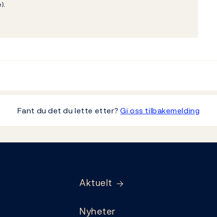
).
Fant du det du lette etter?
Gi oss tilbakemelding
Aktuelt
Nyheter