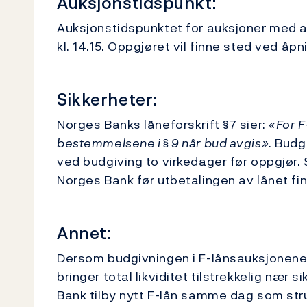
Auksjonstidspunkt:
Auksjonstidspunktet for auksjoner med a
kl. 14.15. Oppgjøret vil finne sted ved å
Sikkerheter:
Norges Banks låneforskrift §7 sier:
«For F
bestemmelsene i § 9 når bud avgis»
. Budg
ved budgiving to virkedager før oppgjør. S
Norges Bank før utbetalingen av lånet fin
Annet:
Dersom budgivningen i F-lånsauksjonene
bringer total likviditet tilstrekkelig nær s
Bank tilby nytt F-lån samme dag som strukt