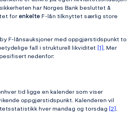
usikkerheten har Norges Bank besluttet å
tet for
enkelte
F-lån tilknyttet særlig store
tilby F-lånsauksjoner med oppgjørstidspunkt to
ydelige fall i strukturell likviditet
[1]
. Mer
spesifisert nedenfor:
enhver tid ligge en kalender som viser
ikende oppgjørstidspunkt. Kalenderen vil
itetsstatistikk hver mandag og torsdag
[2]
.