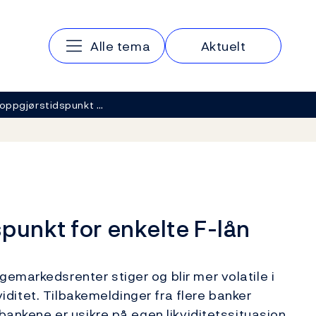
Hovedmeny
Alle tema
Aktuelt
 oppgjørstidspunkt …
punkt for enkelte F-lån
emarkedsrenter stiger og blir mer volatile i
kviditet. Tilbakemeldinger fra flere banker
 bankene er usikre på egen likviditetssituasjon