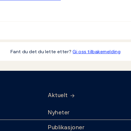
Fant du det du lette etter?
Gi oss tilbakemelding
Aktuelt
Nyheter
Publikasjoner