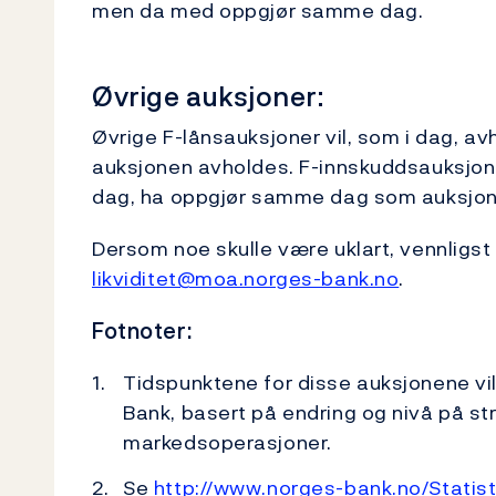
men da med oppgjør samme dag.
Øvrige auksjoner:
Øvrige F-lånsauksjoner vil, som i dag,
auksjonen avholdes. F-innskuddsauksjoner 
dag, ha oppgjør samme dag som auksjon
Dersom noe skulle være uklart, vennligst 
likviditet@moa.norges-bank.no
.
Fotnoter:
Tidspunktene for disse auksjonene vi
Bank, basert på endring og nivå på str
markedsoperasjoner.
Se
http://www.norges-bank.no/Statisti