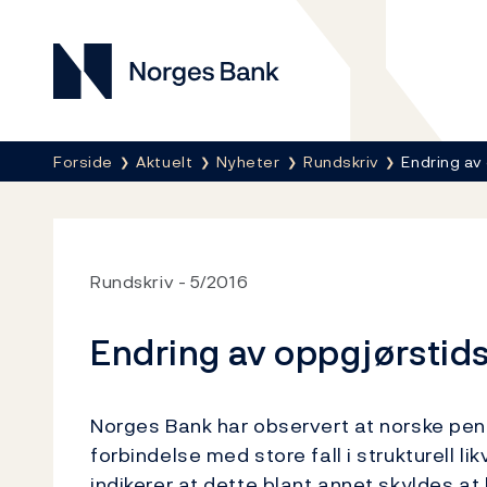
Norges Bank
Her er du nå:
Forside
Aktuelt
Nyheter
Rundskriv
Endring av
Rundskriv
5/2016
Endring av oppgjørstids
Norges Bank har observert at norske peng
forbindelse med store fall i strukturell li
indikerer at dette blant annet skyldes at