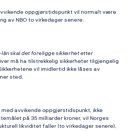
vvikende oppgjørstidspunkt vil normalt være
pning av NBO to virkedager senere.
-lån skal det foreligge sikkerhet etter
iver må ha tilstrekkelig sikkerheter tilgjengelig
ikkerhetene vil imidlertid ikke låses av
ner sted.
 med avvikende oppgjørstidspunkt, ikke
iktemålet på 35 milliarder kroner, vil Norges
urell likviditet faller (to virkedager senere),