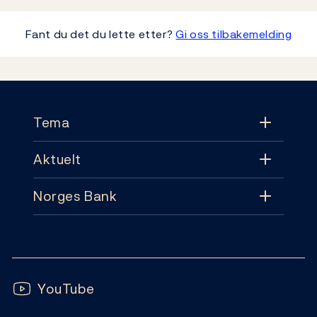
Fant du det du lette etter?
Gi oss tilbakemelding
Footer
Tema
Aktuelt
Tema
Norges Bank
Aktuelt
Pengepolitikk
Kontakt
Nyheter
Finansiell stabilitet
Følg oss:
Abonnement
Publikasjoner
YouTube
Sedler og mynter