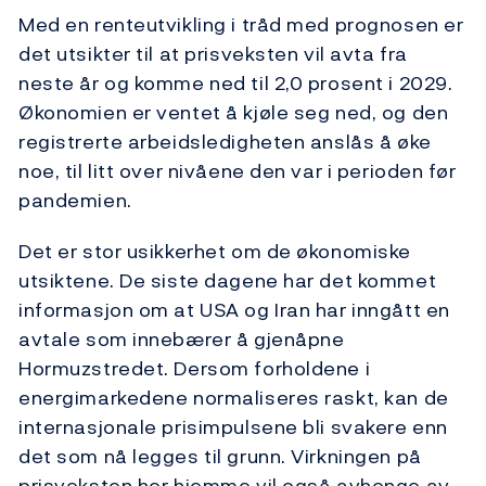
Med en renteutvikling i tråd med prognosen er
det utsikter til at prisveksten vil avta fra
neste år og komme ned til 2,0 prosent i 2029.
Økonomien er ventet å kjøle seg ned, og den
registrerte arbeidsledigheten anslås å øke
noe, til litt over nivåene den var i perioden før
pandemien.
Det er stor usikkerhet om de økonomiske
utsiktene. De siste dagene har det kommet
informasjon om at USA og Iran har inngått en
avtale som innebærer å gjenåpne
Hormuzstredet. Dersom forholdene i
energimarkedene normaliseres raskt, kan de
internasjonale prisimpulsene bli svakere enn
det som nå legges til grunn. Virkningen på
prisveksten her hjemme vil også avhenge av