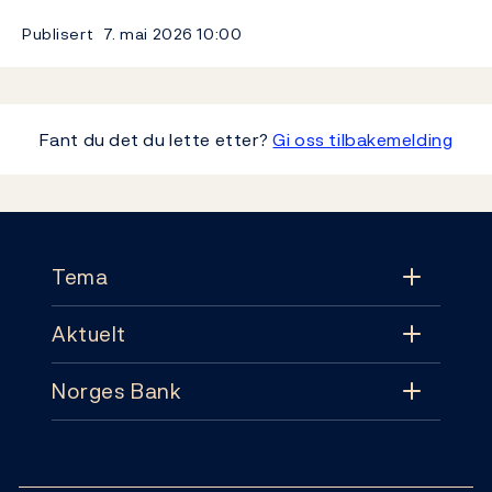
Publisert
7. mai 2026
10:00
Fant du det du lette etter?
Gi oss tilbakemelding
Footer
Tema
Aktuelt
Tema
Norges Bank
Aktuelt
Pengepolitikk
Kontakt
Nyheter
Finansiell stabilitet