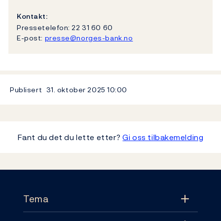
Kontakt:
Pressetelefon: 22 31 60 60
E-post:
presse@norges-bank.no
Publisert
31. oktober 2025
10:00
Fant du det du lette etter?
Gi oss tilbakemelding
Footer
Tema