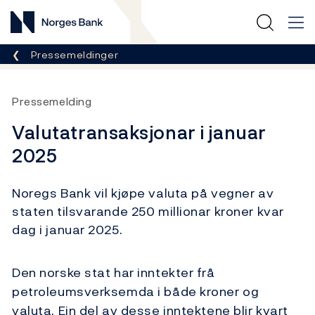
Norges Bank
Her er du nå:
Pressemeldinger
Pressemelding
Valutatransaksjonar i januar
2025
Noregs Bank vil kjøpe valuta på vegner av
staten tilsvarande 250 millionar kroner kvar
dag i januar 2025.
Den norske stat har inntekter frå
petroleumsverksemda i både kroner og
valuta. Ein del av desse inntektene blir kvart