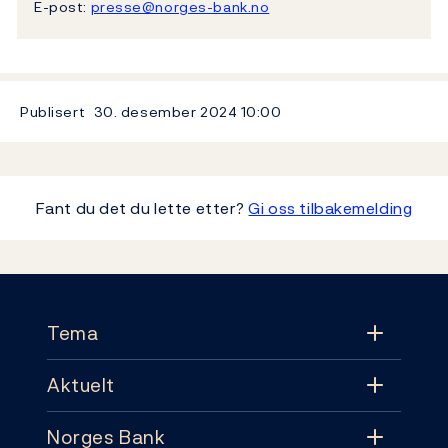
E-post:
presse@norges-bank.no
Publisert
30. desember 2024
10:00
Fant du det du lette etter?
Gi oss tilbakemelding
Footer
Tema
Aktuelt
Tema
Norges Bank
Aktuelt