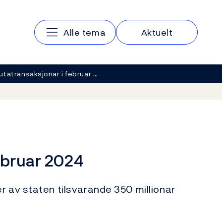
Hovedmeny
Alle tema
Aktuelt
utatransaksjonar i februar …
ebruar 2024
r av staten tilsvarande 350 millionar