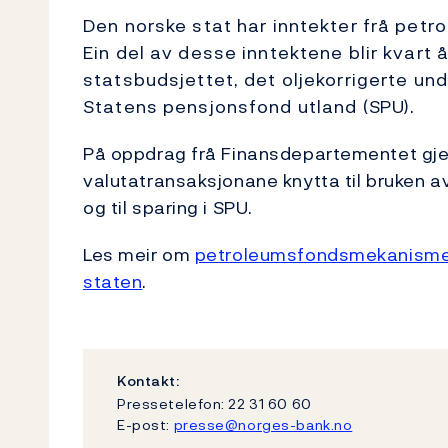
Den norske stat har inntekter frå pet
Ein del av desse inntektene blir kvart å
statsbudsjettet, det oljekorrigerte unde
Statens pensjonsfond utland (SPU).
På oppdrag frå Finansdepartementet gj
valutatransaksjonane knytta til bruken a
og til sparing i SPU.
Les meir om
petroleumsfondsmekanismen
staten
.
Kontakt:
Pressetelefon: 22 31 60 60
E-post:
presse@norges-bank.no