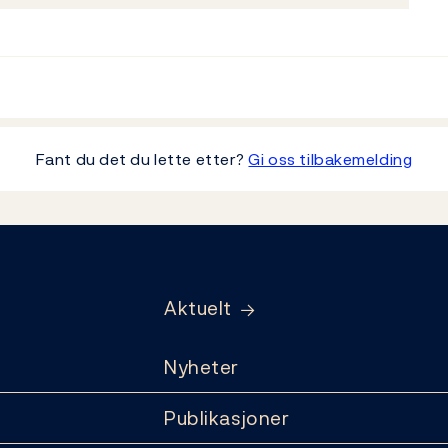
Fant du det du lette etter?
Gi oss tilbakemelding
Aktuelt
Nyheter
Publikasjoner