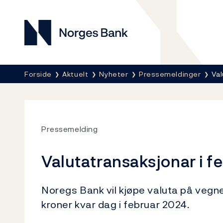
Norges Bank
Her er du nå:
Forside
Aktuelt
Nyheter
Pressemeldinger
Val
Pressemelding
Valutatransaksjonar i f
Noregs Bank vil kjøpe valuta på vegne
kroner kvar dag i februar 2024.