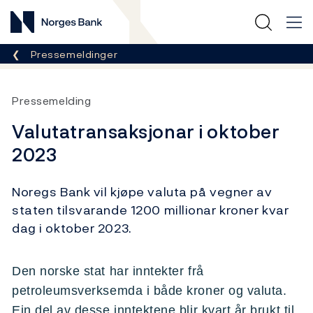
Norges Bank
Her er du nå:
Pressemeldinger
Pressemelding
Valutatransaksjonar i oktober
2023
Noregs Bank vil kjøpe valuta på vegner av
staten tilsvarande 1200 millionar kroner kvar
dag i oktober 2023.
Den norske stat har inntekter frå
petroleumsverksemda i både kroner og valuta.
Ein del av desse inntektene blir kvart år brukt til