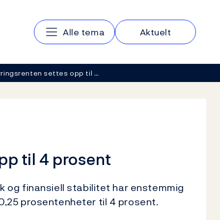
Hovedmeny
Alle tema
Aktuelt
ringsrenten settes opp til …
p til 4 prosent
 og finansiell stabilitet har enstemmig
,25 prosentenheter til 4 prosent.