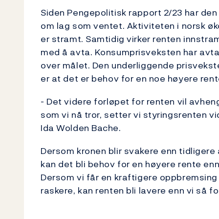
Siden Pengepolitisk rapport 2/23 har den
om lag som ventet. Aktiviteten i norsk ø
er stramt. Samtidig virker renten innstr
med å avta. Konsumprisveksten har avtat
over målet. Den underliggende prisvekst
er at det er behov for en noe høyere rente
- Det videre forløpet for renten vil avhe
som vi nå tror, setter vi styringsrenten 
Ida Wolden Bache.
Dersom kronen blir svakere enn tidligere 
kan det bli behov for en høyere rente enn s
Dersom vi får en kraftigere oppbremsing i
raskere, kan renten bli lavere enn vi så for