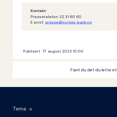
Kontakt:
Pressetelefon: 22 31 60 60
E-post:
presse@norges-bank.no
Publisert
17. august 2023
10:00
Fant du det du lette e
Footer
Tema