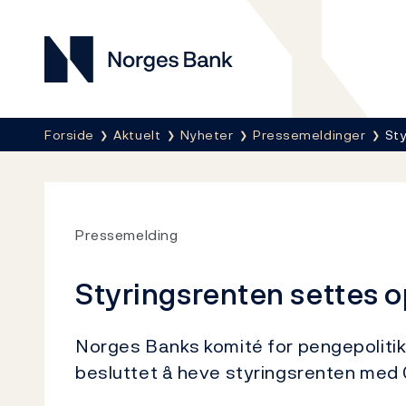
Norges Bank
Her er du nå:
Forside
Aktuelt
Nyheter
Pressemeldinger
Sty
Pressemelding
Styringsrenten settes op
Norges Banks komité for pengepolitikk
besluttet å heve styringsrenten med 0