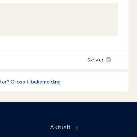
Skriv ut
tter?
Gi oss tilbakemelding
Aktuelt