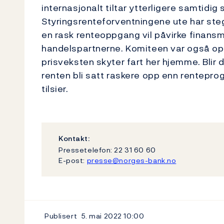
internasjonalt tiltar ytterligere samtidi
Styringsrenteforventningene ute har ste
en rask renteoppgang vil påvirke finans
handelspartnerne. Komiteen var også oppt
prisveksten skyter fart her hjemme. Blir d
renten bli satt raskere opp enn rentepro
tilsier.
Kontakt:
Pressetelefon: 22 31 60 60
E-post:
presse@norges-bank.no
Publisert
5. mai 2022
10:00