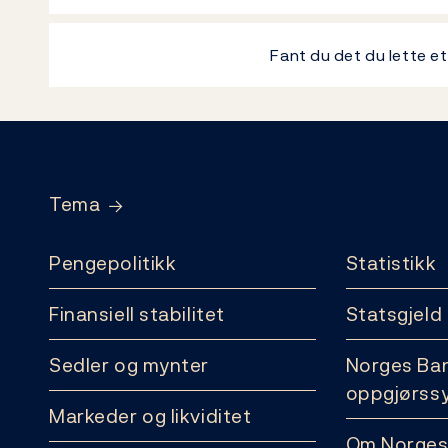
Fant du det du lette e
Footer
Tema
Pengepolitikk
Statistikk
Finansiell stabilitet
Statsgjeld
Sedler og mynter
Norges Ba
oppgjørss
Markeder og likviditet
Om Norges