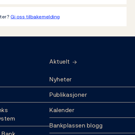
tter?
Gi oss tilbakemelding
Aktuelt
Nyheter
Publikasjoner
nks
Kalender
ystem
Bankplassen blogg
 Bank