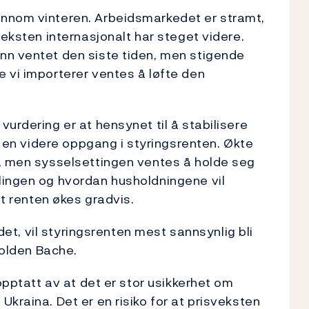
ennom vinteren. Arbeidsmarkedet er stramt,
veksten internasjonalt har steget videre.
nn ventet den siste tiden, men stigende
 vi importerer ventes å løfte den
urdering er at hensynet til å stabilisere
er en videre oppgang i styringsrenten. Økte
i, men sysselsettingen ventes å holde seg
lingen og hvordan husholdningene vil
at renten økes gradvis.
ldet, vil styringsrenten mest sannsynlig bli
Wolden Bache.
opptatt av at det er stor usikkerhet om
kraina. Det er en risiko for at prisveksten