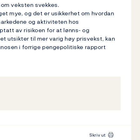
g som veksten svekkes.
get mye, og det er usikkerhet om hvordan
markedene og aktiviteten hos
att av risikoen for at lønns- og
et utsikter til mer varig høy prisvekst, kan
gnosen i forrige pengepolitiske rapport
Skriv ut