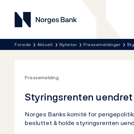
Norges Bank
Her er du nå:
Forside
Aktuelt
Nyheter
Pressemeldinger
Sty
Pressemelding
Styringsrenten uendret
Norges Banks komité for pengepolitikk
besluttet å holde styringsrenten uend