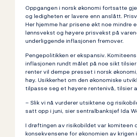
Oppgangen i norsk økonomi fortsatte gj
og ledigheten er lavere enn anslått. Pris
Her hjemme har prisene økt noe mindre e
lønnsvekst og høyere prisvekst på varene
underliggende inflasjonen fremover.
Pengepolitikken er ekspansiv. Komiteens v
inflasjonen rundt målet på noe sikt tilsi
renter vil dempe presset i norsk økonom
høy. Usikkerhet om den økonomiske utvik
tilpasse seg et høyere rentenivå, tilsier 
– Slik vi nå vurderer utsiktene og risikobi
satt opp i juni, sier sentralbanksjef Ida 
I drøftingen av risikobildet var komiteen 
konsekvensene for økonomien av krigen i U