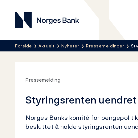
Norges Bank
Her er du nå:
Forside
Aktuelt
Nyheter
Pressemeldinger
Sty
Pressemelding
Styringsrenten uendret 
Norges Banks komité for pengepolitikk
besluttet å holde styringsrenten uend