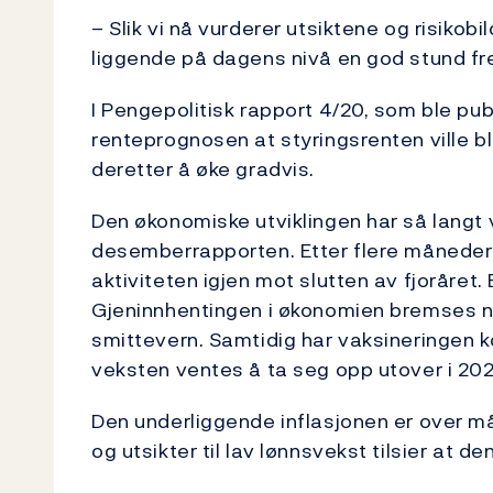
– Slik vi nå vurderer utsiktene og risikobi
liggende på dagens nivå en god stund fr
I Pengepolitisk rapport 4/20, som ble pub
renteprognosen at styringsrenten ville bl
deretter å øke gradvis.
Den økonomiske utviklingen har så langt 
desemberrapporten. Etter flere måneder
aktiviteten igjen mot slutten av fjoråret.
Gjeninnhentingen i økonomien bremses n
smittevern. Samtidig har vaksineringen
veksten ventes å ta seg opp utover i 202
Den underliggende inflasjonen er over m
og utsikter til lav lønnsvekst tilsier at de