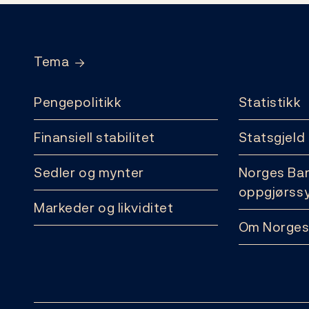
Footer
Tema
Pengepolitikk
Statistikk
Finansiell stabilitet
Statsgjeld
Sedler og mynter
Norges Ba
oppgjørss
Markeder og likviditet
Om Norges