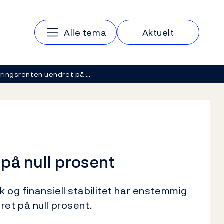
Hovedmeny
Alle tema
Aktuelt
ringsrenten uendret på …
på null prosent
 og finansiell stabilitet har enstemmig
ret på null prosent.