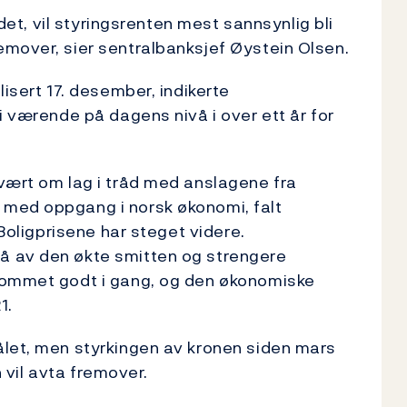
ldet, vil styringsrenten mest sannsynlig bli
emover, sier sentralbanksjef Øystein Olsen.
lisert 17. desember, indikerte
i værende på dagens nivå i over ett år for
vært om lag i tråd med anslagene fra
 med oppgang i norsk økonomi, falt
 Boligprisene har steget videre.
å av den økte smitten og strengere
 kommet godt i gang, og den økonomiske
1.
ålet, men styrkingen av kronen siden mars
n vil avta fremover.