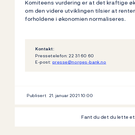
Komiteens vurdering er at det kraftige ø
om den videre utviklingen tilsier at renten 
forholdene i økonomien normaliseres.
Kontakt:
Pressetelefon: 22 31 60 60
E-post:
presse@norges-bank.no
Publisert
21. januar 2021
10:00
Fant du det du lette e