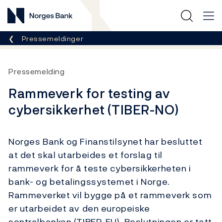
Norges Bank
Her er du nå:
Pressemeldinger
Pressemelding
Rammeverk for testing av
cybersikkerhet (TIBER-NO)
Norges Bank og Finanstilsynet har besluttet
at det skal utarbeides et forslag til
rammeverk for å teste cybersikkerheten i
bank- og betalingssystemet i Norge.
Rammeverket vil bygge på et rammeverk som
er utarbeidet av den europeiske
sentralbanken (TIBER-EU). Beslutningen er tatt