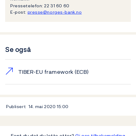
Pressetelefon: 22 31 60 60
E-post:
presse@norges-bank.no
Se også
TIBER-EU framework (ECB)
Publisert
14. mai 2020
15:00
Fant du det du lette etter?
Gi oss tilbakemelding