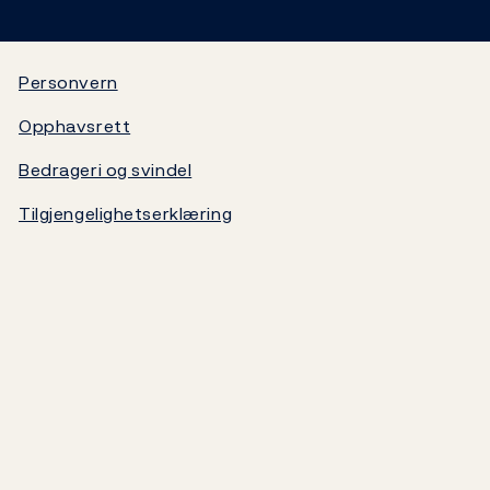
Statistikk
Video
Statsgjeld
Personvern
Opphavsrett
Norges Banks oppgjørssystem
Bedrageri og svindel
Om Norges Bank
Tilgjengelighetserklæring