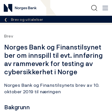
Norges Bank
Her er du nå:
Brev og uttalelser
Brev
Norges Bank og Finanstilsynet
ber om innspill til evt. innføring
av rammeverk for testing av
cybersikkerhet i Norge
Norges Bank og Finanstilsynets brev av 10.
oktober 2019 til næringen
Bakgrunn