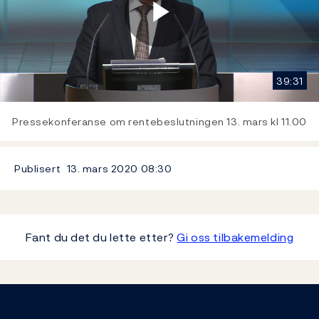
Play
39:31
Video
Pressekonferanse om rentebeslutningen 13. mars kl 11.00
Publisert
13. mars 2020
08:30
Fant du det du lette etter?
Gi oss tilbakemelding
Footer