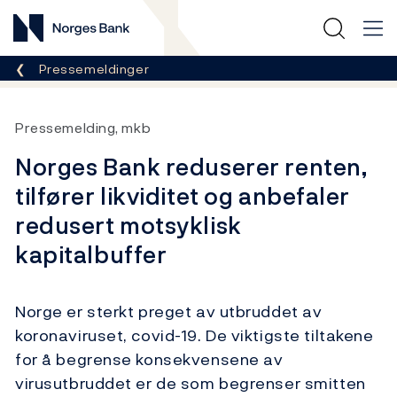
Norges Bank
Her er du nå:
Pressemeldinger
Pressemelding, mkb
Norges Bank reduserer renten,
tilfører likviditet og anbefaler
redusert motsyklisk
kapitalbuffer
Norge er sterkt preget av utbruddet av
koronaviruset, covid-19. De viktigste tiltakene
for å begrense konsekvensene av
virusutbruddet er de som begrenser smitten