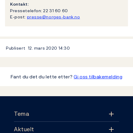
Kontakt:
Pressetelefon: 22 31 60 60
E-post:
presse@norges-bank.no
Publisert
12. mars 2020
14:30
Fant du det du lette etter?
Gi oss tilbakemelding
Footer
Tema
Aktuelt
Tema