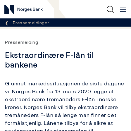
Norges Bank
Her er du nå:
Pressemeldinger
Pressemelding
Ekstraordinære F-lån til
bankene
Grunnet markedssituasjonen de siste dagene
vil Norges Bank fra 13. mars 2020 legge ut
ekstraordinære tremåneders F-lån i norske
kroner. Norges Bank vil tilby ekstraordinære
tremåneders F-lån så lenge man finner det
formålstjenlig. Lånene tilbys for å sikre at
styringsrenten får gjennomslag til