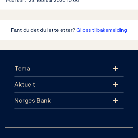
Publisert
28. februar 2020
10:00
Fant du det du lette etter?
Gi oss tilbakemelding
Footer
Tema
Aktuelt
Tema
Norges Bank
Aktuelt
Pengepolitikk
Kontakt
Nyheter
Finansiell stabilitet
Følg oss:
Abonnement