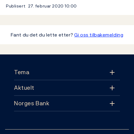
Publisert
27. februar 2020
10:00
Fant du det du lette etter?
Gi oss tilbakemelding
Footer
Tema
Aktuelt
Tema
Norges Bank
Aktuelt
Pengepolitikk
Kontakt
Nyheter
Finansiell stabilitet