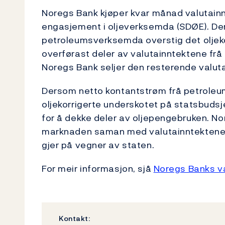
Noregs Bank kjøper kvar månad valutain
engasjement i oljeverksemda (SDØE). De
petroleumsverksemda overstig det oljeko
overførast deler av valutainntektene frå
Noregs Bank seljer den resterende valut
Dersom netto kontantstrøm frå petroleum
oljekorrigerte underskotet på statsbudsje
for å dekke deler av oljepengebruken. Nor
marknaden saman med valutainntektene 
gjer på vegner av staten.
For meir informasjon, sjå
Noregs Banks va
Kontakt: