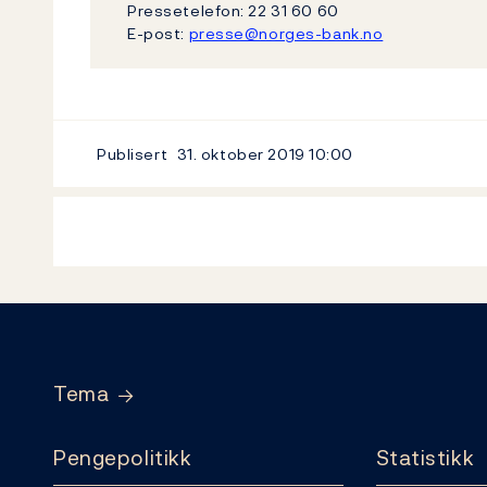
Pressetelefon: 22 31 60 60
E-post:
presse@norges-bank.no
Publisert
31. oktober 2019
10:00
Footer
Tema
Pengepolitikk
Statistikk