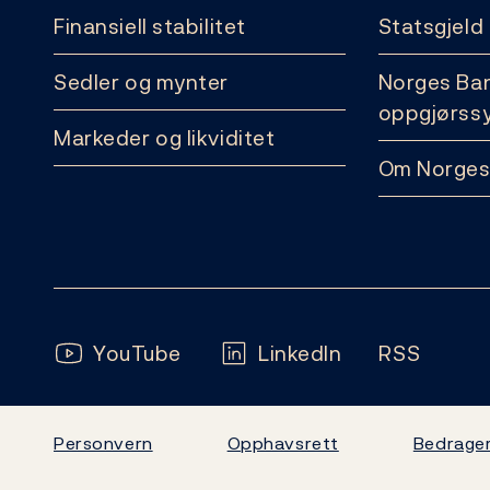
Finansiell stabilitet
Statsgjeld
Sedler og mynter
Norges Ba
oppgjørss
Markeder og likviditet
Om Norges
Følg oss:
YouTube
LinkedIn
RSS
Personvern
Opphavsrett
Bedrager