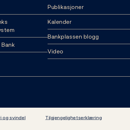
Publikasjoner
nks
Kalender
ystem
Bankplassen blogg
 Bank
Video
i og svindel
Tilgjengelighetserklæring