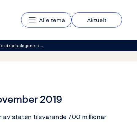
Hovedmeny
Alle tema
Aktuelt
utatransaksjoner i …
november 2019
r av staten tilsvarande 700 millionar