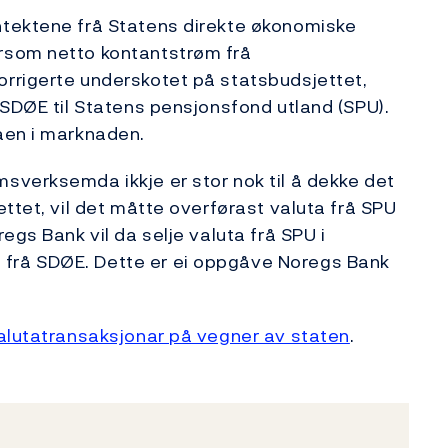
ntektene frå Statens direkte økonomiske
rsom netto kontantstrøm frå
rrigerte underskotet på statsbudsjettet,
 SDØE til Statens pensjonsfond utland (SPU).
aen i marknaden.
sverksemda ikkje er stor nok til å dekke det
ttet, vil det måtte overførast valuta frå SPU
egs Bank vil da selje valuta frå SPU i
frå SDØE. Dette er ei oppgåve Noregs Bank
lutatransaksjonar på vegner av staten
.