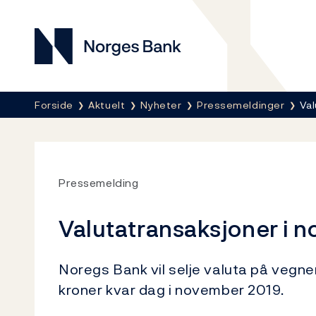
Norges Bank
Her er du nå:
Forside
Aktuelt
Nyheter
Pressemeldinger
Val
Pressemelding
Valutatransaksjoner i 
Noregs Bank vil selje valuta på vegne
kroner kvar dag i november 2019.