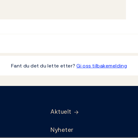
Fant du det du lette etter?
Gi oss tilbakemelding
Aktuelt
Nyheter