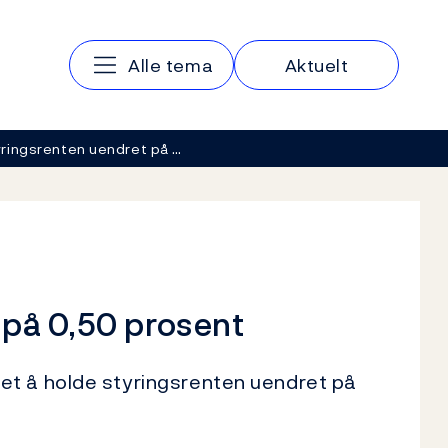
Hovedmeny
Alle tema
Aktuelt
ringsrenten uendret på …
 på 0,50 prosent
et å holde styringsrenten uendret på