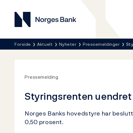
Norges Bank
Her er du nå:
Forside
Aktuelt
Nyheter
Pressemeldinger
Sty
Pressemelding
Styringsrenten uendret
Norges Banks hovedstyre har beslutt
0,50 prosent.