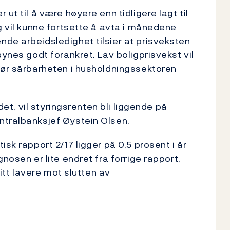
ut til å være høyere enn tidligere lagt til
g vil kunne fortsette å avta i månedene
de arbeidsledighet tilsier at prisveksten
synes godt forankret. Lav boligprisvekst vil
før sårbarheten i husholdningssektoren
ldet, vil styringsrenten bli liggende på
ntralbanksjef Øystein Olsen.
sk rapport 2/17 ligger på 0,5 prosent i år
nosen er lite endret fra forrige rapport,
litt lavere mot slutten av