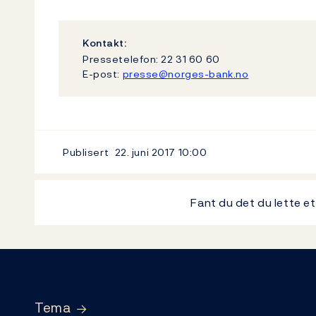
Kontakt:
Pressetelefon: 22 31 60 60
E-post:
presse@norges-bank.no
Publisert
22. juni 2017
10:00
Fant du det du lette e
Footer
Tema