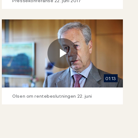
Video
Pressekonferanse 22. juni 2017
Play
01:13
Video
Olsen om rentebeslutningen 22. juni