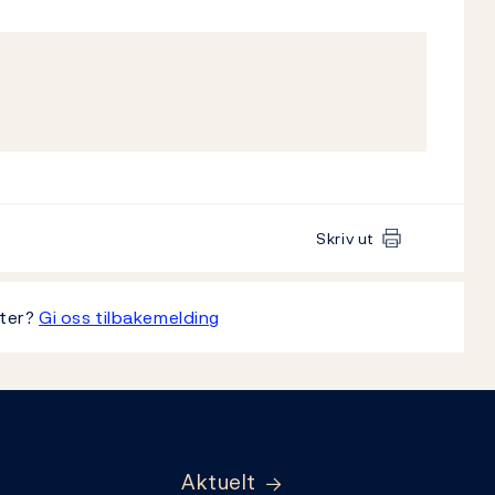
Skriv ut
tter?
Gi oss tilbakemelding
Aktuelt