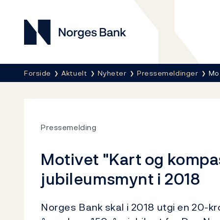
Norges Bank
Her er du nå:
Forside
Aktuelt
Nyheter
Pressemeldinger
Mot
Pressemelding
Motivet "Kart og kompa
jubileumsmynt i 2018
Norges Bank skal i 2018 utgi en 20-k