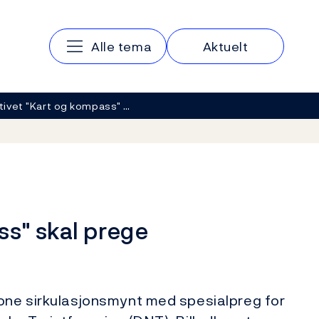
Hovedmeny
Alle tema
Aktuelt
ivet "Kart og kompass" …
ss" skal prege
rone sirkulasjonsmynt med spesialpreg for