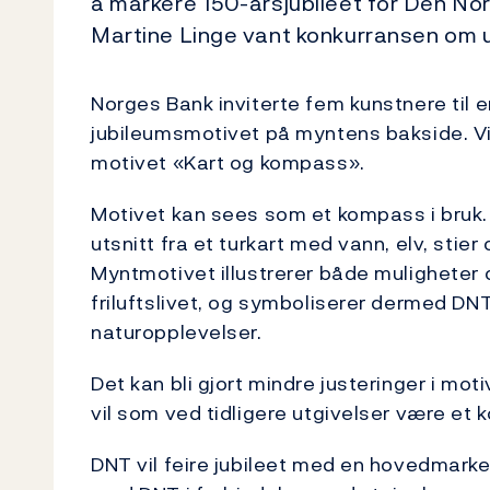
å markere 150-årsjubileet for Den Nor
Martine Linge vant konkurransen om u
Norges Bank inviterte fem kunstnere til 
jubileumsmotivet på myntens bakside. Vi
motivet «Kart og kompass».
Motivet kan sees som et kompass i bru
utsnitt fra et turkart med vann, elv, stie
Myntmotivet illustrerer både muligheter o
friluftslivet, og symboliserer dermed DNT
naturopplevelser.
Det kan bli gjort mindre justeringer i mot
vil som ved tidligere utgivelser være et 
DNT vil feire jubileet med en hovedmarke