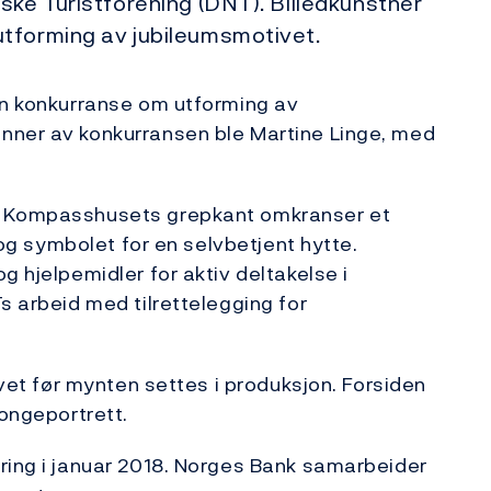
ske Turistforening (DNT). Billedkunstner
tforming av jubileumsmotivet.
en konkurranse om utforming av
nner av konkurransen ble Martine Linge, med
k. Kompasshusets grepkant omkranser et
r og symbolet for en selvbetjent hytte.
g hjelpemidler for aktiv deltakelse i
s arbeid med tilrettelegging for
ivet før mynten settes i produksjon. Forsiden
kongeportrett.
ring i januar 2018. Norges Bank samarbeider