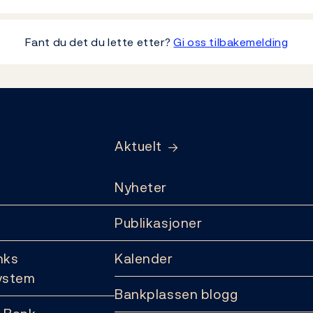
Fant du det du lette etter?
Gi oss tilbakemelding
Aktuelt
Nyheter
Publikasjoner
nks
Kalender
ystem
Bankplassen blogg