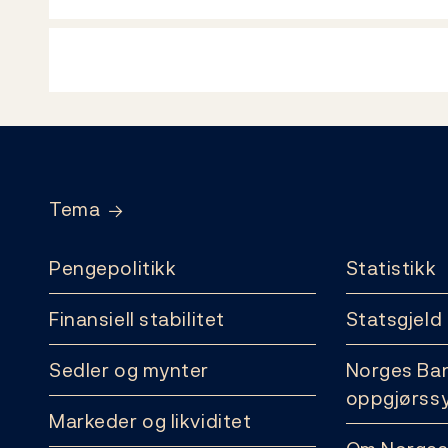
Footer
Tema
Pengepolitikk
Statistikk
Finansiell stabilitet
Statsgjeld
Sedler og mynter
Norges Ba
oppgjørss
Markeder og likviditet