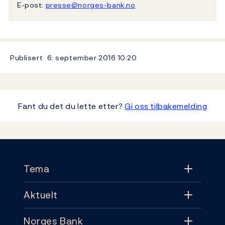
E-post:
presse@norges-bank.no
Publisert
6. september 2016
10:20
Fant du det du lette etter?
Gi oss tilbakemelding
Footer
Tema
Aktuelt
Tema
Norges Bank
Aktuelt