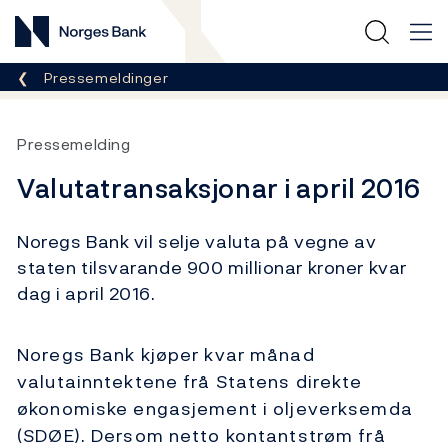
Norges Bank
Her er du nå:
Pressemeldinger
Pressemelding
Valutatransaksjonar i april 2016
Noregs Bank vil selje valuta på vegne av
staten tilsvarande 900 millionar kroner kvar
dag i april 2016.
Noregs Bank kjøper kvar månad
valutainntektene frå Statens direkte
økonomiske engasjement i oljeverksemda
(SDØE). Dersom netto kontantstrøm frå