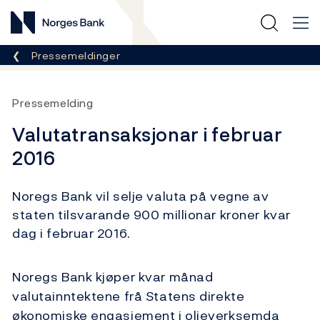
Norges Bank
Her er du nå:
Pressemeldinger
Pressemelding
Valutatransaksjonar i februar
2016
Noregs Bank vil selje valuta på vegne av
staten tilsvarande 900 millionar kroner kvar
dag i februar 2016.
Noregs Bank kjøper kvar månad
valutainntektene frå Statens direkte
økonomiske engasjement i oljeverksemda