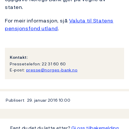
staten.
For meir informasjon, sjå
Valuta til Statens
pensjonsfond utland
.
Kontakt:
Pressetelefon: 22 31 60 60
E-post:
presse@norges-bank.no
Publisert
29. januar 2016
10:00
Fant du det du lette etter?
Gi oss tilbakemelding