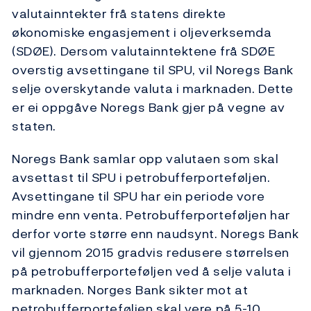
valutainntekter frå statens direkte
økonomiske engasjement i oljeverksemda
(SDØE). Dersom valutainntektene frå SDØE
overstig avsettingane til SPU, vil Noregs Bank
selje overskytande valuta i marknaden. Dette
er ei oppgåve Noregs Bank gjer på vegne av
staten.
Noregs Bank samlar opp valutaen som skal
avsettast til SPU i petrobufferporteføljen.
Avsettingane til SPU har ein periode vore
mindre enn venta. Petrobufferporteføljen har
derfor vorte større enn naudsynt. Noregs Bank
vil gjennom 2015 gradvis redusere størrelsen
på petrobufferporteføljen ved å selje valuta i
marknaden. Norges Bank sikter mot at
petrobufferporteføljen skal vere på 5-10