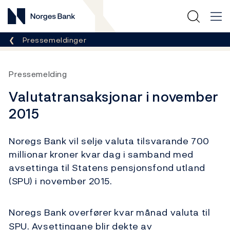
Norges Bank
Her er du nå:
Pressemeldinger
Pressemelding
Valutatransaksjonar i november
2015
Noregs Bank vil selje valuta tilsvarande 700
millionar kroner kvar dag i samband med
avsettinga til Statens pensjonsfond utland
(SPU) i november 2015.
Noregs Bank overfører kvar månad valuta til
SPU. Avsettingane blir dekte av