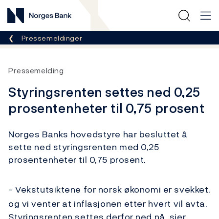
Norges Bank
Her er du nå:
Pressemeldinger
Pressemelding
Styringsrenten settes ned 0,25
prosentenheter til 0,75 prosent
Norges Banks hovedstyre har besluttet å
sette ned styringsrenten med 0,25
prosentenheter til 0,75 prosent.
Vekstutsiktene for norsk økonomi er svekket,
–
og vi venter at inflasjonen etter hvert vil avta.
Styringsrenten settes derfor ned nå, sier