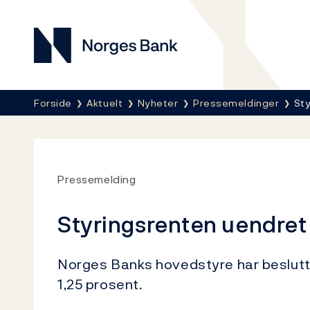
Norges Bank
Her er du nå:
Forside
Aktuelt
Nyheter
Pressemeldinger
Sty
Pressemelding
Styringsrenten uendret 
Norges Banks hovedstyre har beslutt
1,25 prosent.