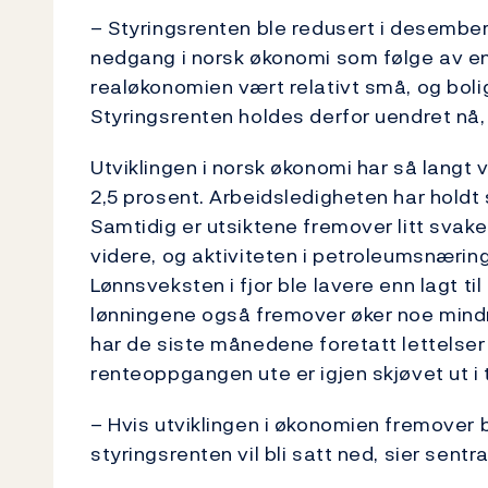
– Styringsrenten ble redusert i desember
nedgang i norsk økonomi som følge av en l
realøkonomien vært relativt små, og boli
Styringsrenten holdes derfor uendret nå,
Utviklingen i norsk økonomi har så langt
2,5 prosent. Arbeidsledigheten har holdt s
Samtidig er utsiktene fremover litt svake
videre, og aktiviteten i petroleumsnæring
Lønnsveksten i fjor ble lavere enn lagt ti
lønningene også fremover øker noe mindre
har de siste månedene foretatt lettelser
renteoppgangen ute er igjen skjøvet ut i t
– Hvis utviklingen i økonomien fremover bl
styringsrenten vil bli satt ned, sier sent