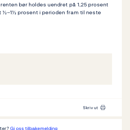
renten bør holdes uendret på 1,25 prosent
et ½–1½ prosent i perioden fram til neste
Skriv ut
tter?
Gi oss tilbakemelding