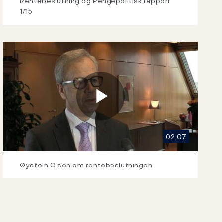
Video
Rentebeslutning og Pengepolitisk rapport
1/15
Play
02:07
Video
Øystein Olsen om rentebeslutningen