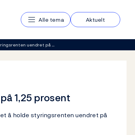
Hovedmeny
Alle tema
Aktuelt
ringsrenten uendret på …
på 1,25 prosent
et å holde styringsrenten uendret på