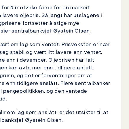
 for å motvirke faren for en markert
avere oljepris. Så langt har utslagene i
gprisene fortsetter å stige mye.
 sier sentralbanksjef Øystein Olsen.
 vært om lag som ventet. Prisveksten er nær
eg stabil og vært litt lavere enn ventet.
re enn i desember. Oljeprisen har falt
en kan avta mer enn tidligere antatt.
l grunn, og det er forventninger om at
 enn tidligere anslått. Flere sentralbanker
 i pengepolitikken, og den ventede
id.
ir om lag som anslått, er det utsikter til at
ralbanksjef Øystein Olsen.