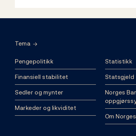
Footer
Tema
Pengepolitikk
Statistikk
Finansiell stabilitet
Statsgjeld
Sedler og mynter
Norges Ba
oppgjørss
Markeder og likviditet
Om Norges