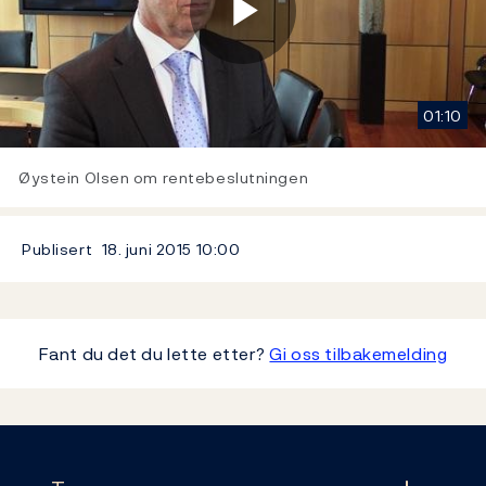
Play
01:10
Video
Øystein Olsen om rentebeslutningen
Publisert
18. juni 2015
10:00
Fant du det du lette etter?
Gi oss tilbakemelding
Footer