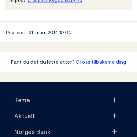
E-post:
presse@norges-bank.no
Publisert
31. mars 2014
10:00
Fant du det du lette etter?
Gi oss tilbakemelding
Footer
Tema
Aktuelt
Tema
Norges Bank
Aktuelt
Pengepolitikk