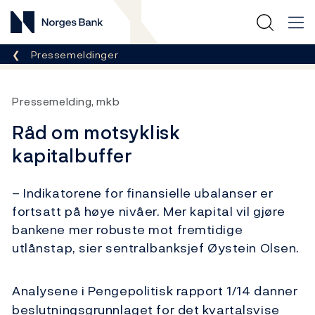
Norges Bank
Her er du nå:
Pressemeldinger
Pressemelding, mkb
Råd om motsyklisk
kapitalbuffer
– Indikatorene for finansielle ubalanser er
fortsatt på høye nivåer. Mer kapital vil gjøre
bankene mer robuste mot fremtidige
utlånstap, sier sentralbanksjef Øystein Olsen.
Analysene i Pengepolitisk rapport 1/14 danner
beslutningsgrunnlaget for det kvartalsvise