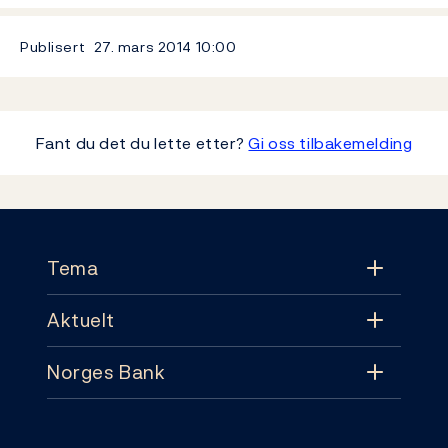
Publisert
27. mars 2014
10:00
Fant du det du lette etter?
Gi oss tilbakemelding
Footer
Tema
Aktuelt
Tema
Norges Bank
Aktuelt
Pengepolitikk
Kontakt
Nyheter