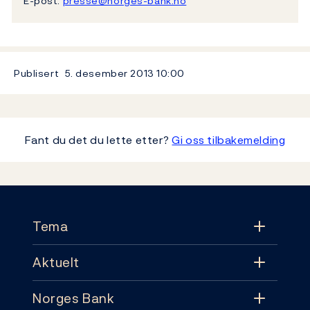
E-post:
presse@norges-bank.no
Publisert
5. desember 2013
10:00
Fant du det du lette etter?
Gi oss tilbakemelding
Footer
Tema
Aktuelt
Tema
Norges Bank
Aktuelt
Pengepolitikk