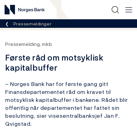
Norges Bank
Her er du nå:
Pressemeldinger
Pressemelding, mkb
Første råd om motsyklisk
kapitalbuffer
– Norges Bank har for første gang gitt
Finansdepartementet råd om kravet til
motsyklisk kapitalbuffer i bankene. Rådet blir
offentlig når departementet har fattet sin
beslutning, sier visesentralbanksjef Jan F.
Qvigstad.