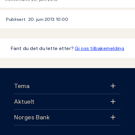
Publisert
20. juni 2013
10:00
Fant du det du lette etter?
Gi oss tilbakemelding
Footer
Tema
Aktuelt
Tema
Norges Bank
Aktuelt
Pengepolitikk
Kontakt